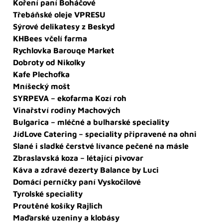
Koření paní Boháčové
Třebáňské oleje VPRESU
Sýrové delikatesy z Beskyd
KHBees včelí farma
Rychlovka Barouqe Market
Dobroty od Nikolky
Kafe Plechofka
Mníšecký mošt
SYRPEVA – ekofarma Kozí roh
Vinařství rodiny Machových
Bulgarica – mléčné a bulharské speciality
JídLove Catering – speciality připravené na ohni
Slané i sladké čerstvé lívance pečené na másle
Zbraslavská koza – létající pivovar
Káva a zdravé dezerty Balance by Luci
Domácí perníčky paní Vyskočilové
Tyrolské speciality
Proutěné košíky Rajlich
Maďarské uzeniny a klobásy