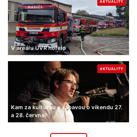
AKTUALITY
V areálu ÚVR hořelo
AKTUALITY
Kam za kulturou a zábavou o víkendu 27.
a 28. června?