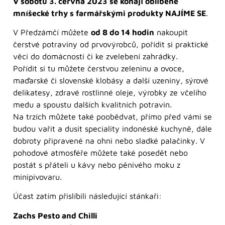
V sobotu 3. června 2023 se konají oblíbené
mníšecké trhy s farmářskými produkty NAJÍME SE
.
V Předzámčí můžete
od 8 do 14 hodin
nakoupit
čerstvé potraviny od prvovýrobců, pořídit si praktické
věci do domácnosti či ke zvelebení zahrádky.
Pořídit si tu můžete čerstvou zeleninu a ovoce,
maďarské či slovenské klobásy a další uzeniny, sýrové
delikatesy, zdravé rostlinné oleje, výrobky ze včelího
medu a spoustu dalších kvalitních potravin.
Na trzích můžete také poobědvat, přímo před vámi se
budou vařit a dusit speciality indonéské kuchyně, dále
dobroty připravené na ohni nebo sladké palačinky. V
pohodové atmosféře můžete také posedět nebo
postát s přáteli u kávy nebo pěnivého moku z
minipivovaru.
Účast zatím přislíbili následující stánkaři:
Zachs Pesto and Chilli