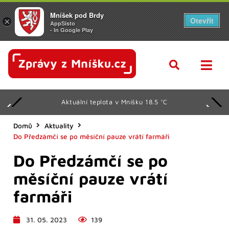
Mníšek pod Brdy
Otevřít
×
AppSisto
- In Google Play
Aktuální teplota v Mníšku 18.5 °C
Domů
Aktuality
Do Předzámčí se po měsíční pauze vrátí farmáři
Do Předzámčí se po
měsíční pauze vrátí
farmáři
31. 05. 2023
139