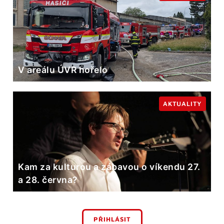
V areálu ÚVR hořelo
AKTUALITY
Kam za kulturou a zábavou o víkendu 27.
a 28. června?
PŘIHLÁSIT