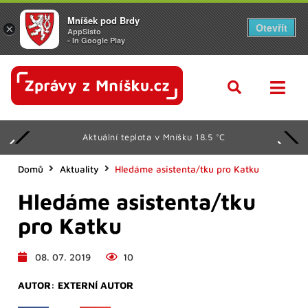
Mníšek pod Brdy
Otevřít
×
AppSisto
- In Google Play
Aktuální teplota v Mníšku 18.5 °C
Domů
Aktuality
Hledáme asistenta/tku pro Katku
Hledáme asistenta/tku
pro Katku
08. 07. 2019
10
AUTOR:
EXTERNÍ AUTOR