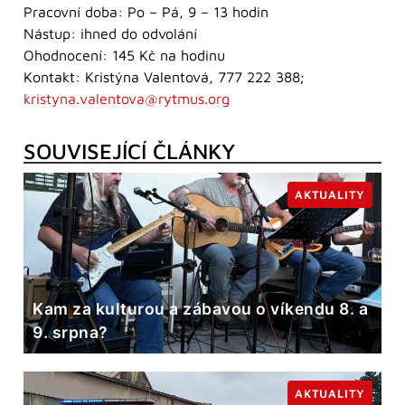
Pracovní doba: Po – Pá, 9 – 13 hodin
Nástup: ihned do odvolání
Ohodnocení: 145 Kč na hodinu
Kontakt: Kristýna Valentová, 777 222 388;
kristyna.valentova@rytmus.org
SOUVISEJÍCÍ ČLÁNKY
AKTUALITY
Kam za kulturou a zábavou o víkendu 8. a
9. srpna?
AKTUALITY