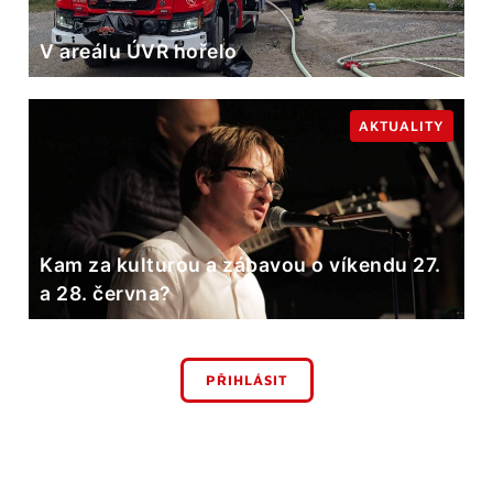
V areálu ÚVR hořelo
AKTUALITY
Kam za kulturou a zábavou o víkendu 27.
a 28. června?
PŘIHLÁSIT