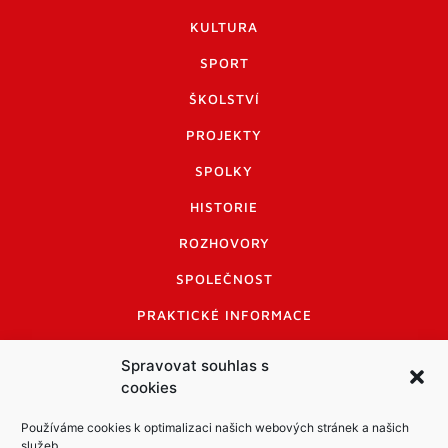
KULTURA
SPORT
ŠKOLSTVÍ
PROJEKTY
SPOLKY
HISTORIE
ROZHOVORY
SPOLEČNOST
PRAKTICKÉ INFORMACE
CENÍK INZERCE
Spravovat souhlas s
cookies
INFORMACE A KODEX DISKUTUJÍCÍCH
LOGO A LOGO MANUÁL
Používáme cookies k optimalizaci našich webových stránek a našich
služeb.