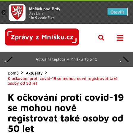
Mníšek pod Brdy
Otevřít
×
AppSisto
- In Google Play
Aktuální teplota v Mníšku 18.5 °C
Domů
Aktuality
K očkování proti covid-19 se mohou nově registrovat také
osoby od 50 let
K očkování proti covid-19
se mohou nově
registrovat také osoby od
50 let