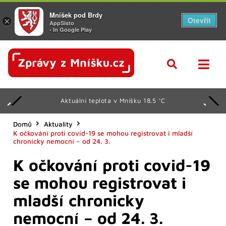
Mníšek pod Brdy
Otevřít
×
AppSisto
- In Google Play
Aktuální teplota v Mníšku 18.5 °C
Domů
Aktuality
K očkování proti covid-19 se mohou registrovat i mladší
chronicky nemocní – od 24. 3.
K očkování proti covid-19
se mohou registrovat i
mladší chronicky
nemocní – od 24. 3.