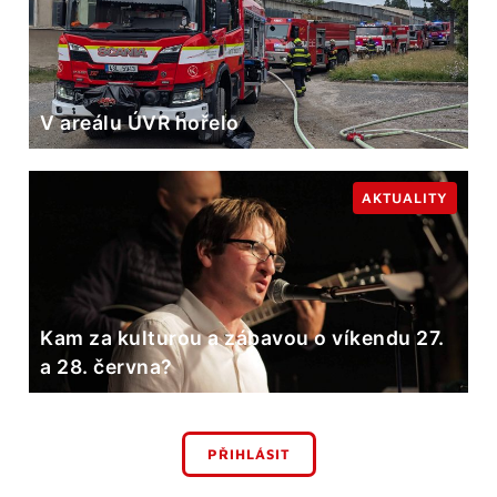
V areálu ÚVR hořelo
AKTUALITY
Kam za kulturou a zábavou o víkendu 27.
a 28. června?
PŘIHLÁSIT