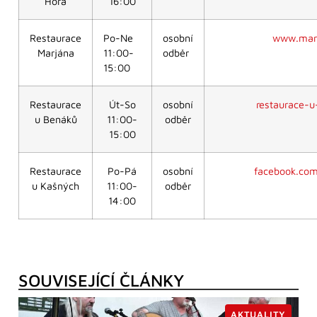
Hora
16:00
Restaurace
Po-Ne
osobní
www.marj
Marjána
11:00-
odběr
15:00
Restaurace
Út-So
osobní
restaurace-u
u Benáků
11:00-
odběr
15:00
Restaurace
Po-Pá
osobní
facebook.co
u Kašných
11:00-
odběr
14:00
SOUVISEJÍCÍ ČLÁNKY
AKTUALITY