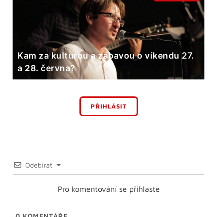
Kam za kulturou a zábavou o víkendu 27.
a 28. června?
PŘIHLÁSIT
Odebírat
Pro komentování se přihlaste
0
KOMENTÁŘE