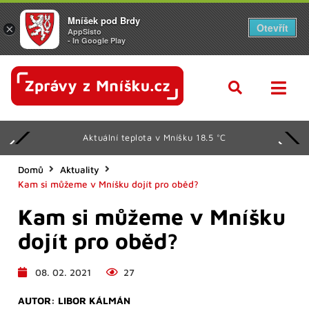
Mníšek pod Brdy
Otevřít
×
AppSisto
- In Google Play
Aktuální teplota v Mníšku 18.5 °C
Domů
Aktuality
Kam si můžeme v Mníšku dojít pro oběd?
Kam si můžeme v Mníšku
dojít pro oběd?
08. 02. 2021
27
AUTOR:
LIBOR KÁLMÁN