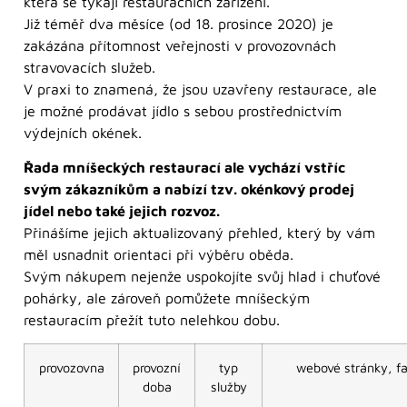
která se týkají restauračních zařízení.
Již téměř dva měsíce (od 18. prosince 2020) je
zakázána přítomnost veřejnosti v provozovnách
stravovacích služeb.
V praxi to znamená, že jsou uzavřeny restaurace, ale
je možné prodávat jídlo s sebou prostřednictvím
výdejních okének.
Řada mníšeckých restaurací ale vychází vstříc
svým zákazníkům a nabízí tzv. okénkový prodej
jídel nebo také jejich rozvoz.
Přinášíme jejich aktualizovaný přehled, který by vám
měl usnadnit orientaci při výběru oběda.
Svým nákupem nejenže uspokojíte svůj hlad i chuťové
pohárky, ale zároveň pomůžete mníšeckým
restauracím přežít tuto nelehkou dobu.
provozovna
provozní
typ
webové stránky, fa
doba
služby