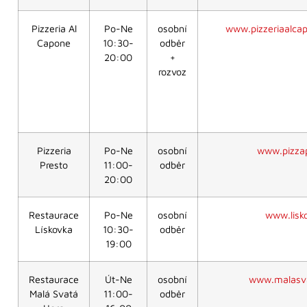
Pizzeria Al
Po-Ne
osobní
www.pizzeriaalca
Capone
10:30-
odběr
20:00
+
rozvoz
Pizzeria
Po-Ne
osobní
www.pizzap
Presto
11:00-
odběr
20:00
Restaurace
Po-Ne
osobní
www.lisk
Lískovka
10:30-
odběr
19:00
Restaurace
Út-Ne
osobní
www.malasva
Malá Svatá
11:00-
odběr