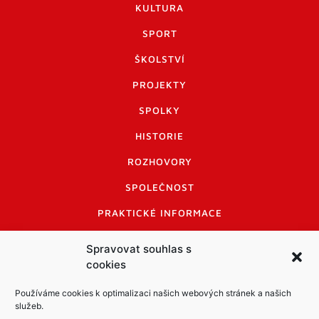
KULTURA
SPORT
ŠKOLSTVÍ
PROJEKTY
SPOLKY
HISTORIE
ROZHOVORY
SPOLEČNOST
PRAKTICKÉ INFORMACE
CENÍK INZERCE
Spravovat souhlas s
cookies
INFORMACE A KODEX DISKUTUJÍCÍCH
LOGO A LOGO MANUÁL
Používáme cookies k optimalizaci našich webových stránek a našich
služeb.