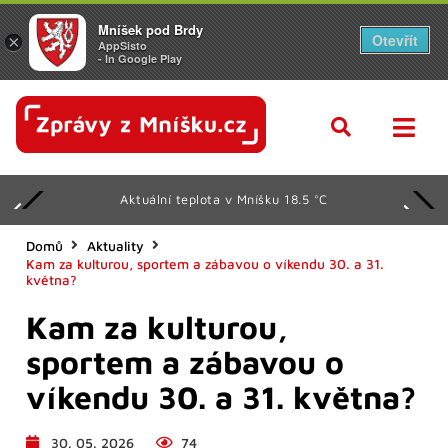
Mníšek pod Brdy
Otevřít
×
AppSisto
- In Google Play
Aktuální teplota v Mníšku 18.5 °C
Domů
Aktuality
Kam za kulturou, sportem a zábavou o víkendu 30. a 31.
května?
Kam za kulturou,
sportem a zábavou o
víkendu 30. a 31. května?
30. 05. 2026
74