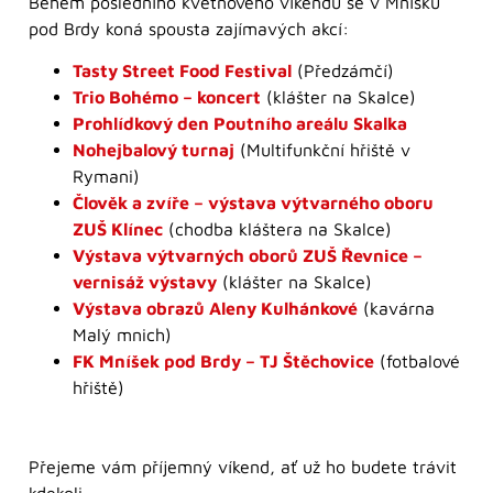
Během posledního květnového víkendu se v Mníšku
pod Brdy koná spousta zajímavých akcí:
Tasty Street Food Festival
(Předzámčí)
Trio Bohémo – koncert
(klášter na Skalce)
Prohlídkový den Poutního areálu Skalka
Nohejbalový turnaj
(Multifunkční hřiště v
Rymani)
Člověk a zvíře – výstava výtvarného oboru
ZUŠ Klínec
(chodba kláštera na Skalce)
Výstava výtvarných oborů ZUŠ Řevnice –
vernisáž výstavy
(klášter na Skalce)
Výstava obrazů Aleny Kulhánkové
(kavárna
Malý mnich)
FK Mníšek pod Brdy – TJ Štěchovice
(fotbalové
hřiště)
Přejeme vám příjemný víkend, ať už ho budete trávit