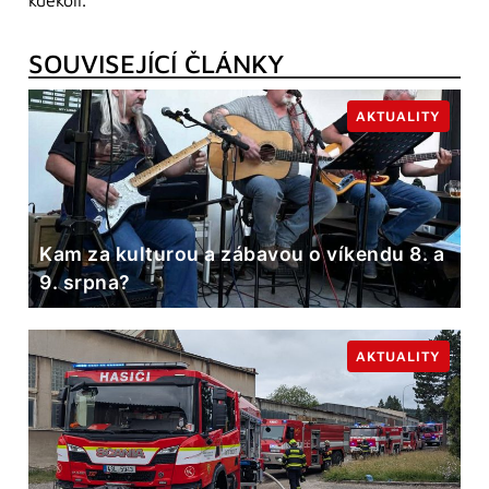
kdekoli.
SOUVISEJÍCÍ ČLÁNKY
AKTUALITY
Kam za kulturou a zábavou o víkendu 8. a
9. srpna?
AKTUALITY