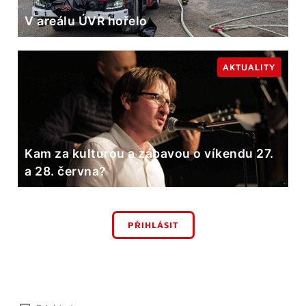
V areálu ÚVR hořelo
AKTUALITY
Kam za kulturou a zábavou o víkendu 27.
a 28. června?
PŘIHLÁSIT