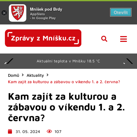
Mníšek pod Brdy
Otevřít
×
AppSisto
- In Google Play
Aktuální teplota v Mníšku 18.5 °C
Domů
Aktuality
Kam zajít za kulturou a zábavou o víkendu 1. a 2. června?
Kam zajít za kulturou a
zábavou o víkendu 1. a 2.
června?
31. 05. 2024
107