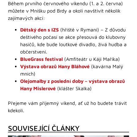
Během prvního červnového víkendu (1. a 2. června)
můžete v Mníšku pod Brdy a okolí navštívit několik
zajímavých akcí:
Dětský den s IZS
(hřiště v Rymani) – Z důvodu
deštivého počasí se akce přesouvá do klubovny
hasičů, kde bude loutkové divadlo, živá hudba a
občerstvení.
BlueGrass festival
(Amfiteátr u Káji Maříka)
Výstava obrazů Hany Bláhové
(kavárna Malý
mnich)
Olejomalby z poslední doby – výstava obrazů
Hany Mislerové
(klášter Skalka)
Přejeme vám příjemný víkend, ať už ho budete trávit
kdekoli.
SOUVISEJÍCÍ ČLÁNKY