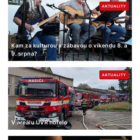
AKTUALITY
Kam za kulturou a zábavou o víkendu 8. a
9. srpna?
AKTUALITY
V areálu ÚVR hořelo