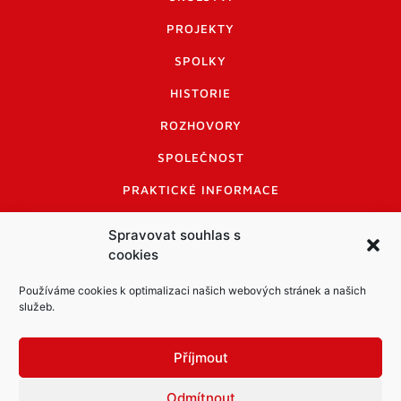
PROJEKTY
SPOLKY
HISTORIE
ROZHOVORY
SPOLEČNOST
PRAKTICKÉ INFORMACE
CENÍK INZERCE
Spravovat souhlas s
cookies
INFORMACE A KODEX DISKUTUJÍCÍCH
LOGO A LOGO MANUÁL
Používáme cookies k optimalizaci našich webových stránek a našich
služeb.
Příjmout
Odmítnout