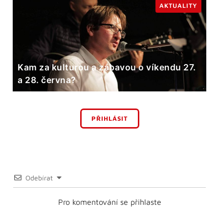
AKTUALITY
Kam za kulturou a zábavou o víkendu 27.
a 28. června?
PŘIHLÁSIT
Odebírat
Pro komentování se přihlaste