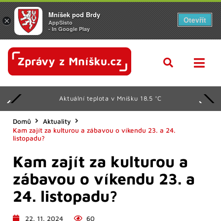
Mníšek pod Brdy
Otevřít
×
AppSisto
- In Google Play
Aktuální teplota v Mníšku 18.5 °C
Domů
Aktuality
Kam zajít za kulturou a zábavou o víkendu 23. a 24.
listopadu?
Kam zajít za kulturou a
zábavou o víkendu 23. a
24. listopadu?
22. 11. 2024
60