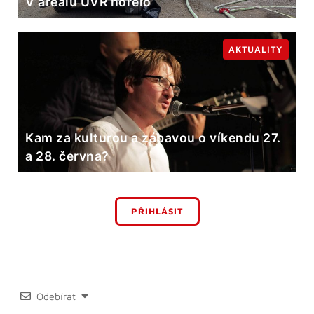
V areálu ÚVR hořelo
AKTUALITY
Kam za kulturou a zábavou o víkendu 27.
a 28. června?
PŘIHLÁSIT
Odebírat