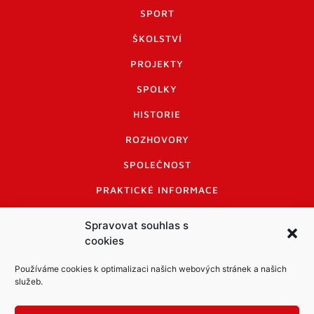
SPORT
ŠKOLSTVÍ
PROJEKTY
SPOLKY
HISTORIE
ROZHOVORY
SPOLEČNOST
PRAKTICKÉ INFORMACE
CENÍK INZERCE
Spravovat souhlas s
cookies
INFORMACE A KODEX DISKUTUJÍCÍCH
LOGO A LOGO MANUÁL
Používáme cookies k optimalizaci našich webových stránek a našich
služeb.