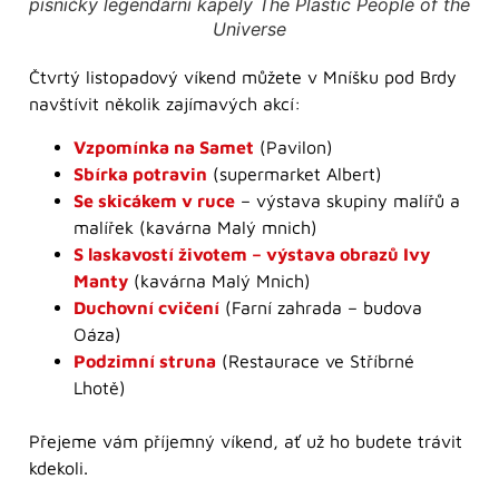
písničky legendární kapely The Plastic People of the
Universe
Čtvrtý listopadový víkend můžete v Mníšku pod Brdy
navštívit několik zajímavých akcí:
Vzpomínka na Samet
(Pavilon)
Sbírka potravin
(supermarket Albert)
Se skicákem v ruce
– výstava skupiny malířů a
malířek (kavárna Malý mnich)
S laskavostí životem – výstava obrazů Ivy
Manty
(kavárna Malý Mnich)
Duchovní cvičení
(Farní zahrada – budova
Oáza)
Podzimní struna
(Restaurace ve Stříbrné
Lhotě)
Přejeme vám příjemný víkend, ať už ho budete trávit
kdekoli.