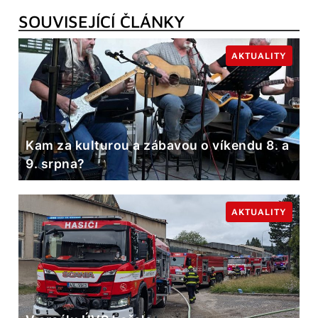
SOUVISEJÍCÍ ČLÁNKY
AKTUALITY
Kam za kulturou a zábavou o víkendu 8. a
9. srpna?
AKTUALITY