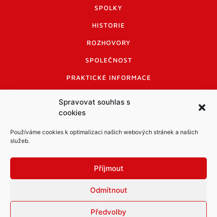
SPOLKY
HISTORIE
ROZHOVORY
SPOLEČNOST
PRAKTICKÉ INFORMACE
CENÍK INZERCE
Spravovat souhlas s
cookies
INFORMACE A KODEX DISKUTUJÍCÍCH
LOGO A LOGO MANUÁL
Používáme cookies k optimalizaci našich webových stránek a našich
služeb.
Příjmout
Odmítnout
Informace o zpracování osobních údajů
PDF archiv Zpravodajů
Cookies
Předvolby