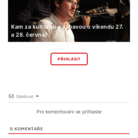
Kam za kulturou a zábavou o víkendu 27.
a 28. června?
PŘIHLÁSIT
Odebírat
Pro komentování se přihlaste
0
KOMENTÁŘE