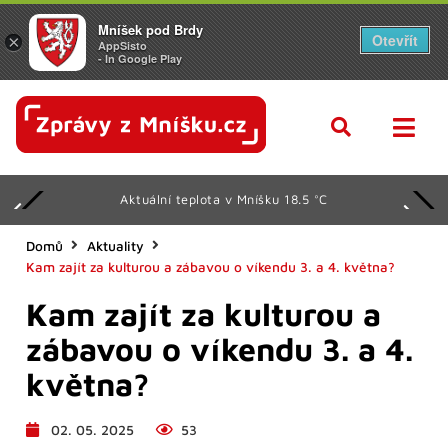
Mníšek pod Brdy
Otevřít
×
AppSisto
- In Google Play
Aktuální teplota v Mníšku 18.5 °C
Domů
Aktuality
Kam zajít za kulturou a zábavou o víkendu 3. a 4. května?
Kam zajít za kulturou a
zábavou o víkendu 3. a 4.
května?
02. 05. 2025
53