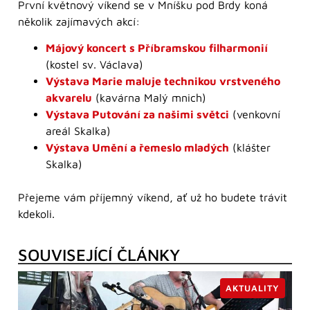
První květnový víkend se v Mníšku pod Brdy koná
několik zajímavých akcí:
Májový koncert s Příbramskou filharmonií
(kostel sv. Václava)
Výstava Marie maluje technikou vrstveného
akvarelu
(kavárna Malý mnich)
Výstava Putování za našimi světci
(venkovní
areál Skalka)
Výstava Umění a řemeslo mladých
(klášter
Skalka)
Přejeme vám příjemný víkend, ať už ho budete trávit
kdekoli.
SOUVISEJÍCÍ ČLÁNKY
AKTUALITY