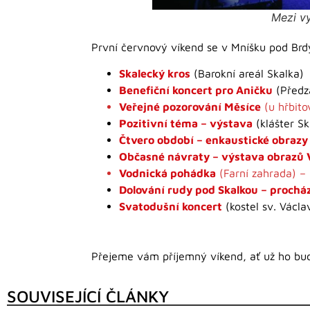
Mezi vy
První červnový víkend se v Mníšku pod Brd
Skalecký kros
(Barokní areál Skalka)
Benefiční koncert pro Aničku
(Předz
Veřejné pozorování Měsíce
(u hřbito
Pozitivní téma – výstava
(klášter Sk
Čtvero období – enkaustické obrazy
Občasné návraty – výstava obrazů 
Vodnická pohádka
(Farní zahrada) –
Dolování rudy pod Skalkou – proch
Svatodušní koncert
(kostel sv. Václa
Přejeme vám příjemný víkend, ať už ho bude
SOUVISEJÍCÍ ČLÁNKY