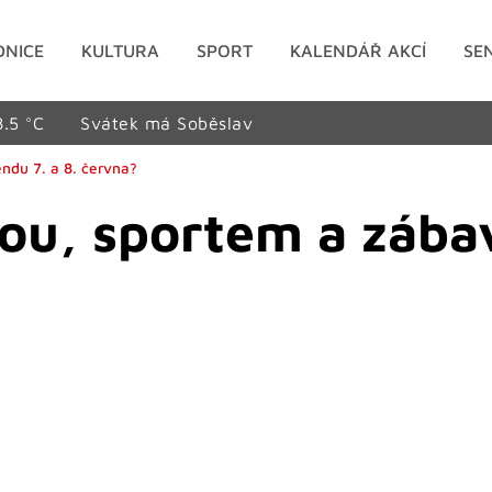
DNICE
KULTURA
SPORT
KALENDÁŘ AKCÍ
SE
8.5 °C
Svátek má Soběslav
endu 7. a 8. června?
rou, sportem a záb