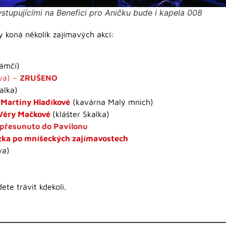
stupujícími na Benefici pro Aničku bude i kapela 008
y koná několik zajímavých akcí:
ámčí)
va) –
ZRUŠENO
alka)
 Martiny Hladíkové
(kavárna Malý mnich)
Věry Mačkové
(klášter Skalka)
přesunuto do Pavilonu
ázka po mníšeckých zajímavostech
va)
te trávit kdekoli.