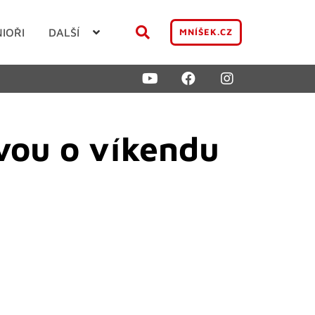
NIOŘI
DALŠÍ
MNÍŠEK.CZ
avou o víkendu