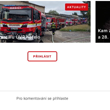
AKTUALITY
Kam z
 areálu ÚVR hořelo
a 28.
PŘIHLÁSIT
Pro komentování se přihlaste