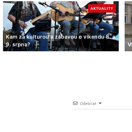
AKTUALITY
Kam za kulturou a zábavou o víkendu 8. a
9. srpna?
V
Odebírat