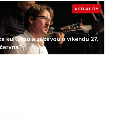
AKTUALITY
a kulturou a zábavou o víkendu 27.
 června?