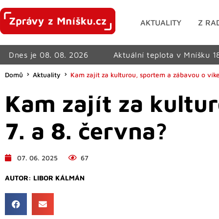
AKTUALITY
Z RA
Dnes je 08. 08. 2026
Aktuální teplota v Mníšku 1
Domů
Aktuality
Kam zajít za kulturou, sportem a zábavou o vík
Kam zajít za kultu
7. a 8. června?
07. 06. 2025
67
AUTOR:
LIBOR KÁLMÁN