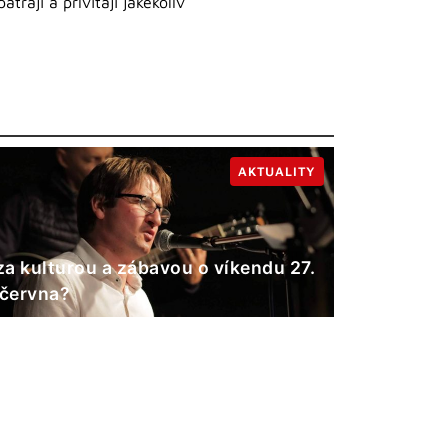
rají a přivítají jakékoliv
AKTUALITY
a kulturou a zábavou o víkendu 27.
 června?