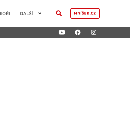
NIOŘI
DALŠÍ
MNÍŠEK.CZ