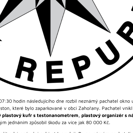
07:30 hodin následujícího dne rozbil neznámý pachatel okno u
ton, které bylo zaparkované v obci Zahořany. Pachatel vnikl 
 plastový kufr s testonanometrem, plastový organizér s ná
svým jednáním způsobil škodu za více jak 80 000 Kč.