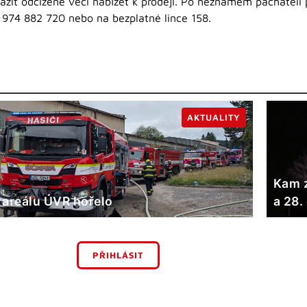
ažit odcizené věci nabízet k prodeji. Po neznámém pachateli pát
. 974 882 720 nebo na bezplatné lince 158.
AKTUALITY
Kam z
 areálu ÚVR hořelo
a 28.
PŘIHLÁSIT