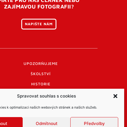
ZAJÍMAVOU FOTOGRAFII?
NAPIŠTE NÁM
UPOZORŇUJEME
ŠKOLSTVÍ
HISTORIE
PRAKTICKÉ INFORMACE
Spravovat souhlas s cookies
LOGO A LOGO MANUÁL
es k optimalizaci našich webových stránek a našich služeb.
mout
Odmítnout
Předvolby