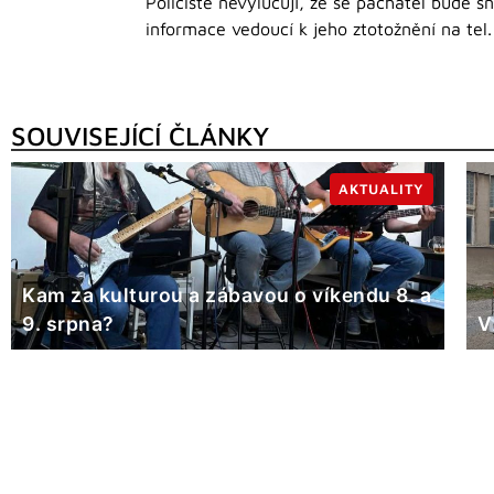
Policisté nevylučují, že se pachatel bude sn
informace vedoucí k jeho ztotožnění na tel
SOUVISEJÍCÍ ČLÁNKY
AKTUALITY
Kam za kulturou a zábavou o víkendu 8. a
9. srpna?
V