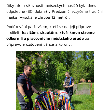
Díky síle a šikovnosti mníšeckých hasičů byla dnes
odpoledne (30. dubna) v Předzámčí vztyčena tradiční
májka (vysoká je zhruba 12 metrů).
Poděkování patří všem, kteří se na její přípravě
podíleli:
hasičům, skautům, kteří kmen stromu
odkornili a pracovnicím městského úřadu
za
přípravu a ozdobení věnce a koruny.