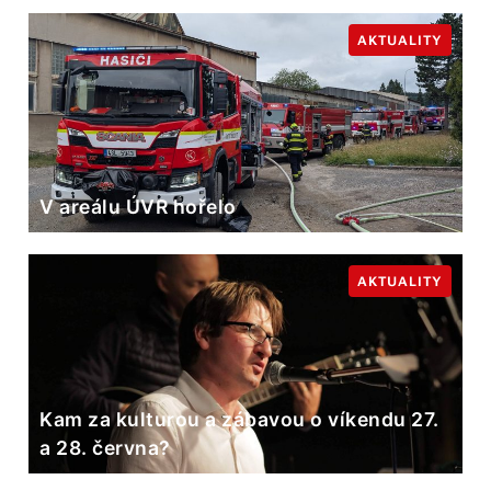
AKTUALITY
V areálu ÚVR hořelo
AKTUALITY
Kam za kulturou a zábavou o víkendu 27.
a 28. června?