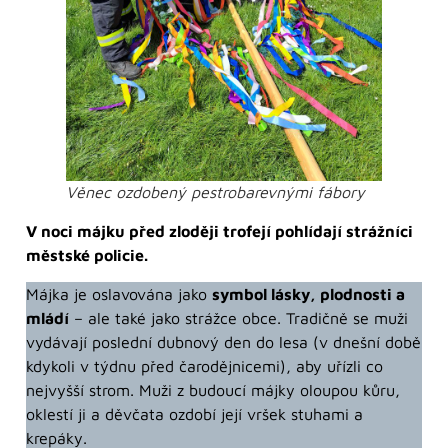
Věnec ozdobený pestrobarevnými fábory
V noci májku před zloději trofejí pohlídají strážníci
městské policie.
Májka je oslavována jako
symbol lásky, plodnosti a
mládí
– ale také jako strážce obce. Tradičně se muži
vydávají poslední dubnový den do lesa (v dnešní době
kdykoli v týdnu před čarodějnicemi), aby uřízli co
nejvyšší strom. Muži z budoucí májky oloupou kůru,
oklestí ji a děvčata ozdobí její vršek stuhami a
krepáky.