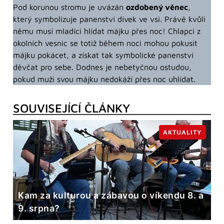
Pod korunou stromu je uvázán
ozdobený věnec
,
který symbolizuje panenství dívek ve vsi. Právě kvůli
němu musí mladíci hlídat májku přes noc! Chlapci z
okolních vesnic se totiž během noci mohou pokusit
májku pokácet, a získat tak symbolické panenství
děvčat pro sebe. Dodnes je nebetyčnou ostudou,
pokud muži svou májku nedokáží přes noc uhlídat.
SOUVISEJÍCÍ ČLÁNKY
AKTUALITY
Kam za kulturou a zábavou o víkendu 8. a
9. srpna?