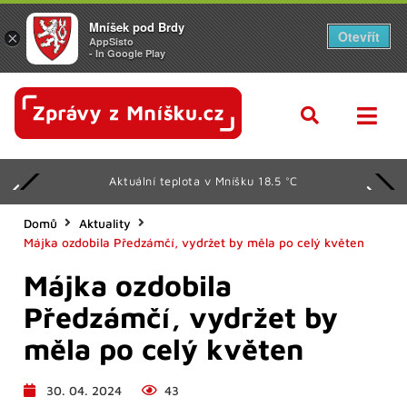
Mníšek pod Brdy
Otevřít
×
AppSisto
- In Google Play
Aktuální teplota v Mníšku 18.5 °C
Domů
Aktuality
Májka ozdobila Předzámčí, vydržet by měla po celý květen
Májka ozdobila
Předzámčí, vydržet by
měla po celý květen
30. 04. 2024
43