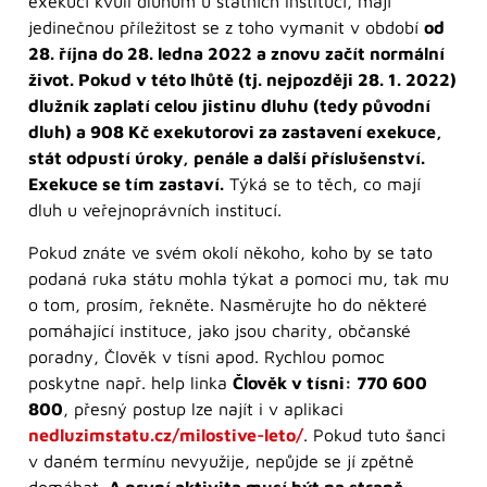
exekucí kvůli dluhům u státních institucí, mají
jedinečnou příležitost se z toho vymanit v období
od
28. října do 28. ledna 2022 a znovu začít normální
život. Pokud v této lhůtě (tj. nejpozději 28. 1. 2022)
dlužník zaplatí celou jistinu dluhu (tedy původní
dluh) a 908 Kč exekutorovi za zastavení exekuce,
stát odpustí úroky, penále a další příslušenství.
Exekuce se tím zastaví.
Týká se to těch, co mají
dluh u veřejnoprávních institucí.
Pokud znáte ve svém okolí někoho, koho by se tato
podaná ruka státu mohla týkat a pomoci mu, tak mu
o tom, prosím, řekněte. Nasměrujte ho do některé
pomáhající instituce, jako jsou charity, občanské
poradny, Člověk v tísni apod. Rychlou pomoc
poskytne např. help linka
Člověk v tísni: 770 600
800
, přesný postup lze najít i v aplikaci
nedluzimstatu.cz/milostive-leto/
. Pokud tuto šanci
v daném termínu nevyužije, nepůjde se jí zpětně
domáhat.
A první aktivita musí být na straně