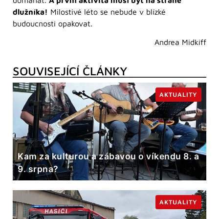
dlužníka!
Milostivé léto se nebude v blízké
budoucnosti opakovat.
Andrea Midkiff
SOUVISEJÍCÍ ČLÁNKY
AKTUALITY
Kam za kulturou a zábavou o víkendu 8. a
9. srpna?
AKTUALITY