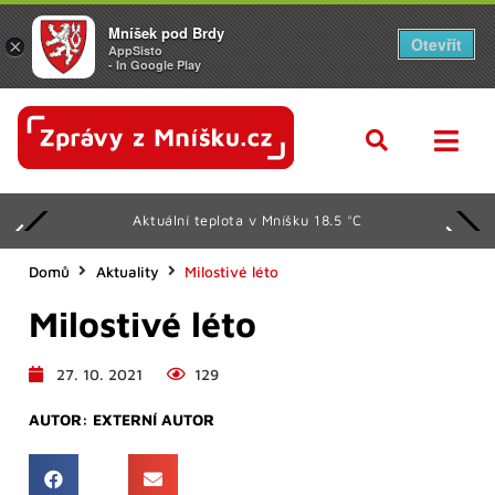
Mníšek pod Brdy
Otevřít
×
AppSisto
- In Google Play
Aktuální teplota v Mníšku 18.5 °C
Domů
Aktuality
Milostivé léto
Milostivé léto
27. 10. 2021
129
AUTOR:
EXTERNÍ AUTOR