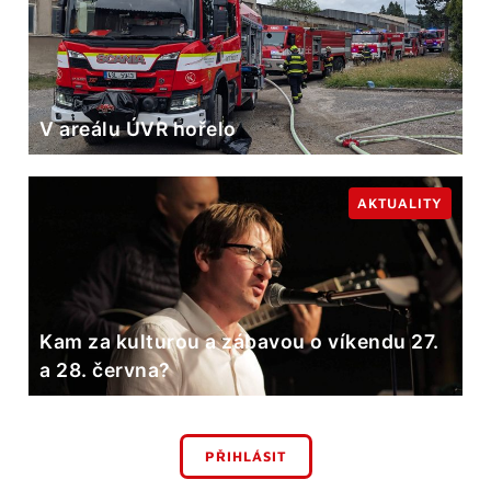
V areálu ÚVR hořelo
AKTUALITY
Kam za kulturou a zábavou o víkendu 27.
a 28. června?
PŘIHLÁSIT