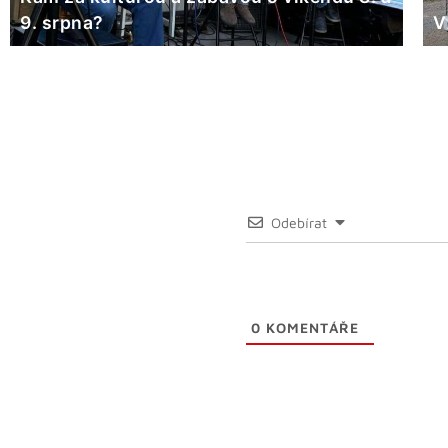
9. srpna?
V
Odebírat
0
KOMENTÁŘE