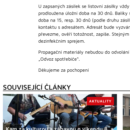
U zapsaných zásilek se listovní zásilky vžd
prodloužena úložní doba na 30 dnů. Balíky 
doba na 15, resp. 30 dnů (podle druhu zási
kontaktu s adresátem. Adresát bude vyzván,
převezme, ověří totožnost, zapíše. Stejný
dezinfekčním sprejem.
Propagační materiály nebudou do odvolání 
„Odvoz spotřebiče“.
Děkujeme za pochopení
SOUVISEJÍCÍ ČLÁNKY
AKTUALITY
Kam za kulturou a zábavou o víkendu 8. a