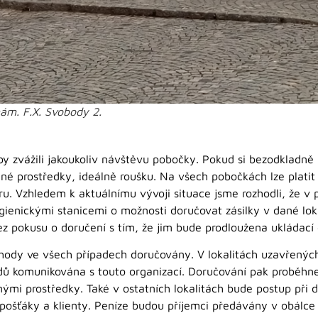
ám. F.X. Svobody 2.
y zvážili jakoukoliv návštěvu pobočky. Pokud si bezodkladně 
nné prostředky, ideálně roušku. Na všech pobočkách lze platit
ru. Vzhledem k aktuálnímu vývoji situace jsme rozhodli, že v 
ienickými stanicemi o možnosti doručovat zásilky v dané loka
ez pokusu o doručení s tím, že jim bude prodloužena ukládací
chody ve všech případech doručovány. V lokalitách uzavřenýc
ů komunikována s touto organizací. Doručování pak proběhne
nými prostředky. Také v ostatních lokalitách bude postup při
pošťáky a klienty. Peníze budou příjemci předávány v obálc