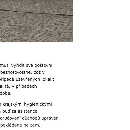
musí vyřídit své poštovní
 bezhotovostně, což v
případě uzavřených lokalit
litě. V případech
 doba.
h krajskými hygienickými
 buď za asistence
 doručování důchodů upraven
e pokládané na zem.