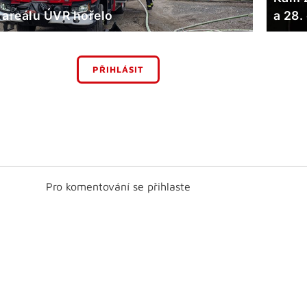
 areálu ÚVR hořelo
a 28.
PŘIHLÁSIT
Pro komentování se přihlaste