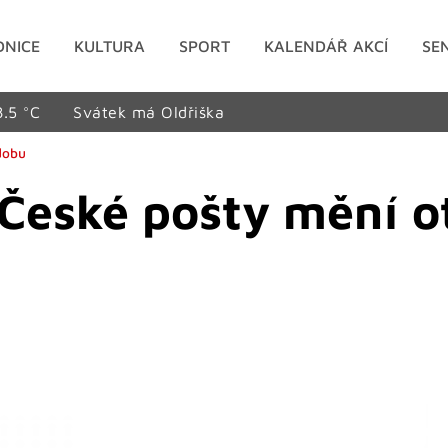
DNICE
KULTURA
SPORT
KALENDÁŘ AKCÍ
SE
8.5 °C
Svátek má Oldřiška
dobu
České pošty mění o