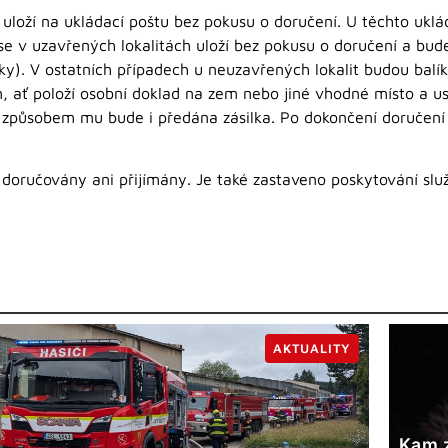
y uloží na ukládací poštu bez pokusu o doručení. U těchto ukl
se v uzavřených lokalitách uloží bez pokusu o doručení a bud
lky). V ostatních případech u neuzavřených lokalit budou bal
 ať položí osobní doklad na zem nebo jiné vhodné místo a us
m způsobem mu bude i předána zásilka. Po dokončení doručení 
doručovány ani přijímány. Je také zastaveno poskytování slu
AKTUALITY
Kam z