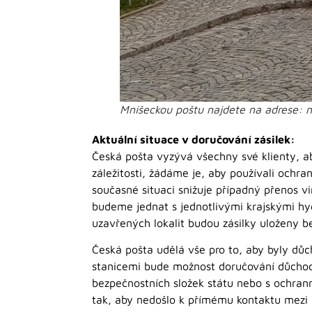
Mníšeckou poštu najdete na adrese: n
Aktuální situace v doručování zásilek:
Česká pošta vyzývá všechny své klienty, ab
záležitosti, žádáme je, aby používali ochra
současné situaci snižuje případný přenos vi
budeme jednat s jednotlivými krajskými hyg
uzavřených lokalit budou zásilky uloženy b
Česká pošta udělá vše pro to, aby byly dů
stanicemi bude možnost doručování důchod
bezpečnostních složek státu nebo s ochran
tak, aby nedošlo k přímému kontaktu mezi 