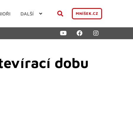
NIOŘI
DALŠÍ
MNÍŠEK.CZ
tevírací dobu