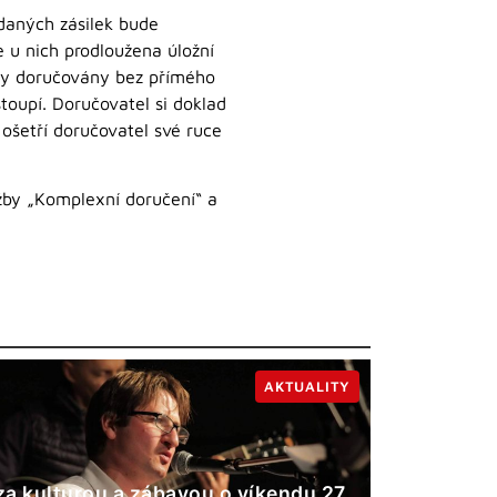
ádaných zásilek bude
e u nich prodloužena úložní
íky doručovány bez přímého
toupí. Doručovatel si doklad
ošetří doručovatel své ruce
žby „Komplexní doručení“ a
AKTUALITY
a kulturou a zábavou o víkendu 27.