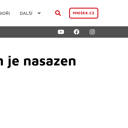
NIOŘI
DALŠÍ
MNÍŠEK.CZ
 je nasazen