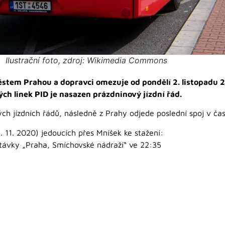
Ilustrační foto, zdroj: Wikimedia Commons
ěstem Prahou a dopravci omezuje od pondělí 2. listopadu 
ch linek PID je nasazen prázdninový jízdní řád.
ých jízdních řádů, následně z Prahy odjede poslední spoj v č
. 11. 2020) jedoucích přes Mníšek ke stažení:
stávky „Praha, Smíchovské nádraží“ ve 22:35