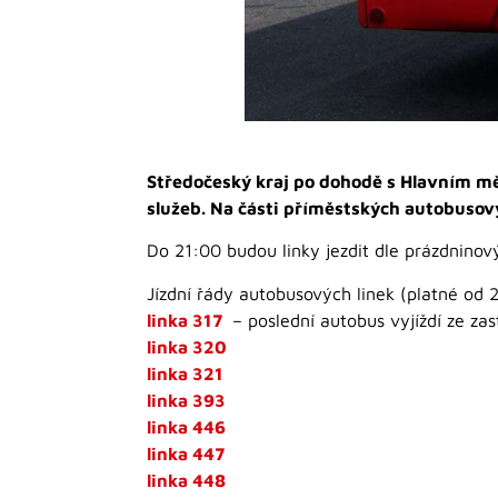
Středočeský kraj po dohodě s Hlavním m
služeb. Na části příměstských autobusový
Do 21:00 budou linky jezdit dle prázdninov
Jízdní řády autobusových linek (platné od 2
linka 317
– poslední autobus vyjíždí ze za
linka 320
linka 321
linka 393
linka 446
linka 447
linka 448