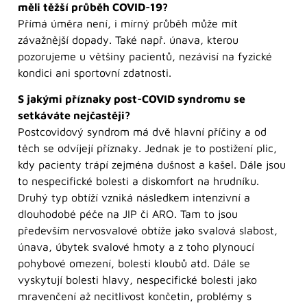
měli těžší průběh COVID-19?
Přímá úměra není, i mírný průběh může mít
závažnější dopady. Také např. únava, kterou
pozorujeme u většiny pacientů, nezávisí na fyzické
kondici ani sportovní zdatnosti.
S jakými příznaky post-COVID syndromu se
setkáváte nejčastěji?
Postcovidový syndrom má dvě hlavní příčiny a od
těch se odvíjejí příznaky. Jednak je to postižení plic,
kdy pacienty trápí zejména dušnost a kašel. Dále jsou
to nespecifické bolesti a diskomfort na hrudníku.
Druhý typ obtíží vzniká následkem intenzivní a
dlouhodobé péče na JIP či ARO. Tam to jsou
především nervosvalové obtíže jako svalová slabost,
únava, úbytek svalové hmoty a z toho plynoucí
pohybové omezení, bolesti kloubů atd. Dále se
vyskytují bolesti hlavy, nespecifické bolesti jako
mravenčení až necitlivost končetin, problémy s