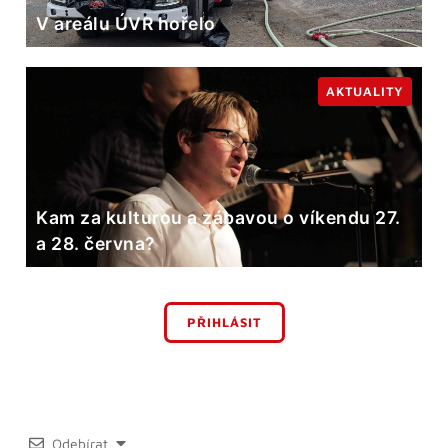
V areálu ÚVR hořelo
AKTUALITY
Kam za kulturou a zábavou o víkendu 27.
a 28. června?
PŘIHLÁSIT
Odebírat