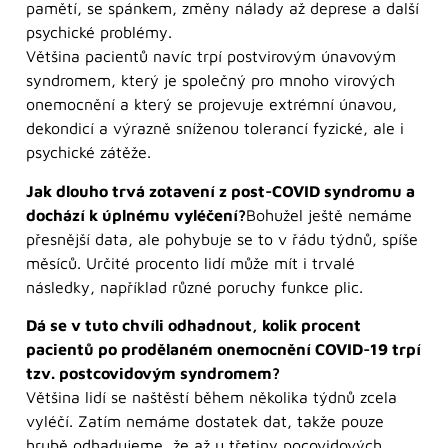
pamětí, se spánkem, změny nálady až deprese a další
psychické problémy.
Většina pacientů navíc trpí postvirovým únavovým
syndromem, který je společný pro mnoho virových
onemocnění a který se projevuje extrémní únavou,
dekondicí a výrazně sníženou tolerancí fyzické, ale i
psychické zátěže.
Jak dlouho trvá zotavení z post-COVID syndromu a
dochází k úplnému vyléčení?
Bohužel ještě nemáme
přesnější data, ale pohybuje se to v řádu týdnů, spíše
měsíců. Určité procento lidí může mít i trvalé
následky, například různé poruchy funkce plic.
Dá se v tuto chvíli odhadnout, kolik procent
pacientů po prodělaném onemocnění COVID-19 trpí
tzv. postcovidovým syndromem?
Většina lidí se naštěstí během několika týdnů zcela
vyléčí. Zatím nemáme dostatek dat, takže pouze
hrubě odhadujeme, že až u třetiny pocovidových