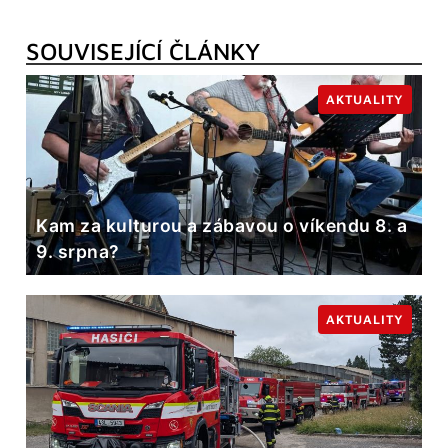
SOUVISEJÍCÍ ČLÁNKY
AKTUALITY
Kam za kulturou a zábavou o víkendu 8. a
9. srpna?
AKTUALITY