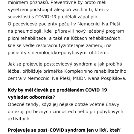
minimem příznaků. Preventivně by proto měli
vyšetření podstoupit alespoň všichni ti, kteří v
souvislosti s COVID-19 prodělali zápal plic.
O pocovidové pacienty pečují v Nemocnici Na Pleši i
na pneumologii, kde připravili nový léčebný program
plicní rehabilitace, a také na lůžkách rehabilitačních,
kde se vedle respirační fyzioterapie zaměřují na
pacienty s neurologicko-pohybovými obtížemi.
Jak se projevuje postcovidový syndrom a jak probíhá
léčba, přibližuje primářka Komplexního rehabilitačního
centra v Nemocnici Na Pleši, MUDr. Ivana Pospíšilová.
Kdy by měl člověk po prodělaném COVID-19
vyhledat odborníka?
Obecně tehdy, když jej nějaké obtíže včetně únavy
omezují při běžných činnostech nebo při pohybových
aktivitách.
Projevuje se post-COVID syndrom jen u lidí, kteří