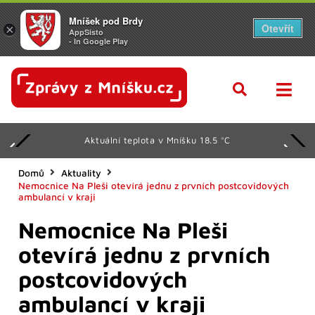
Mníšek pod Brdy
Otevřít
×
AppSisto
- In Google Play
Aktuální teplota v Mníšku 18.5 °C
Domů
Aktuality
Nemocnice Na Pleši otevírá jednu z prvních postcovidových
ambulancí v kraji
Nemocnice Na Pleši
otevírá jednu z prvních
postcovidových
ambulancí v kraji