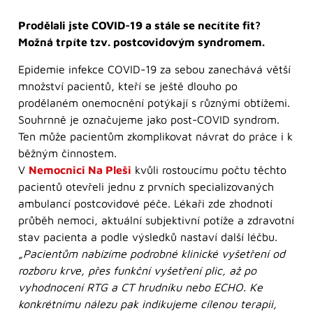
Prodělali jste COVID-19 a stále se necítíte fit?
Možná trpíte tzv. postcovidovým syndromem.
Epidemie infekce COVID-19 za sebou zanechává větší
množství pacientů, kteří se ještě dlouho po
prodělaném onemocnění potýkají s různými obtížemi.
Souhrnně je označujeme jako post-COVID syndrom.
Ten může pacientům zkomplikovat návrat do práce i k
běžným činnostem.
V
Nemocnici Na Pleši
kvůli rostoucímu počtu těchto
pacientů otevřeli jednu z prvních specializovaných
ambulancí postcovidové péče. Lékaři zde zhodnotí
průběh nemoci, aktuální subjektivní potíže a zdravotní
stav pacienta a podle výsledků nastaví další léčbu.
„Pacientům nabízíme podrobné klinické vyšetření od
rozboru krve, přes funkční vyšetření plic, až po
vyhodnocení RTG a CT hrudníku nebo ECHO. Ke
konkrétnímu nálezu pak indikujeme cílenou terapii,