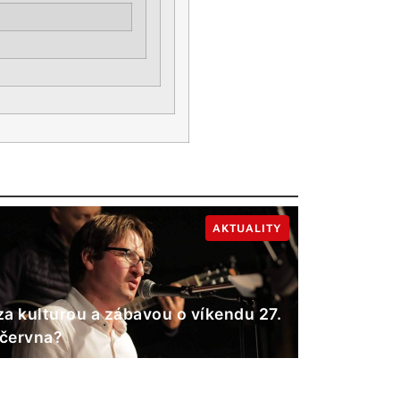
AKTUALITY
a kulturou a zábavou o víkendu 27.
 června?