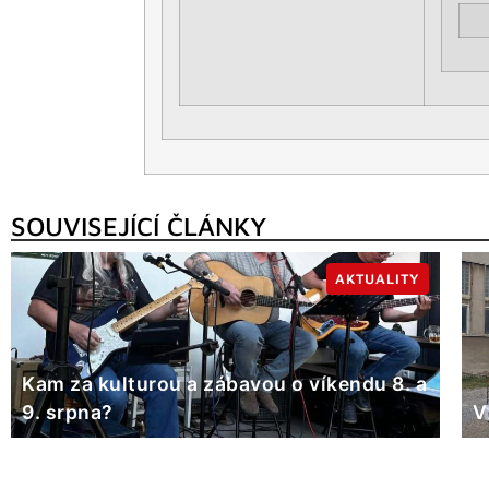
SOUVISEJÍCÍ ČLÁNKY
AKTUALITY
Kam za kulturou a zábavou o víkendu 8. a
9. srpna?
V