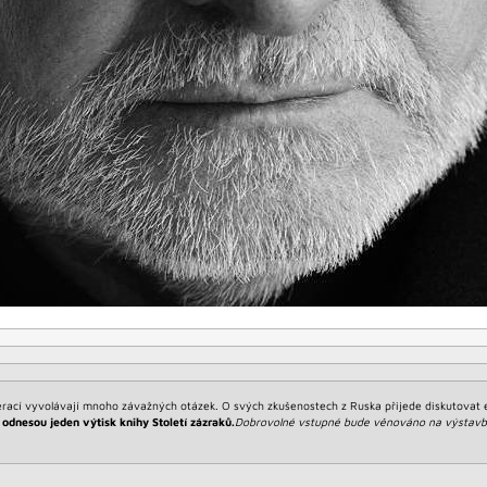
rací vyvolávají mnoho závažných otázek. O svých zkušenostech z Ruska přijede diskutovat 
ek odnesou
jeden výtisk knihy Století zázraků.
Dobrovolné vstupné bude věnováno na výstavbu