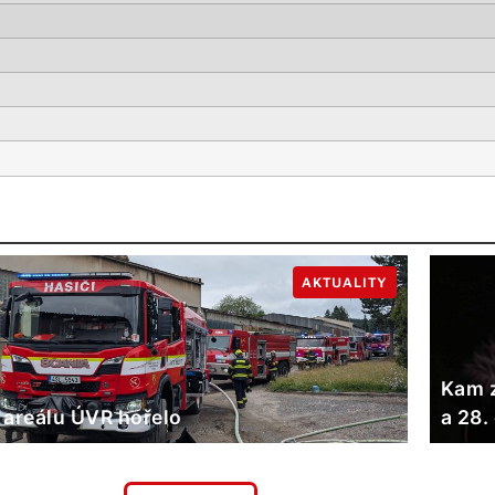
AKTUALITY
Kam z
 areálu ÚVR hořelo
a 28.