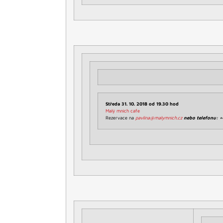
Středa 31. 10. 2018 od 19.30 hod
Malý mnich cafe
Rezervace na
pavlina@malymnich.cz
nebo telefonu: 