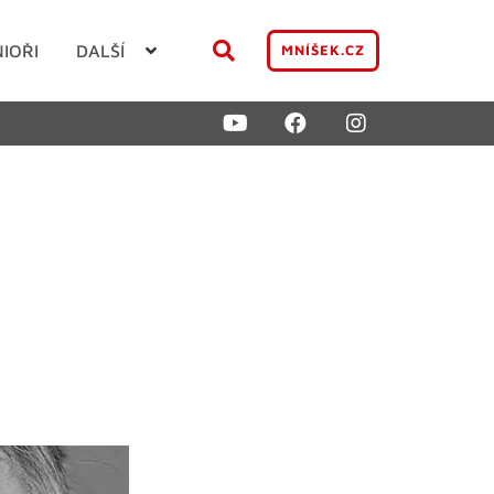
NIOŘI
DALŠÍ
MNÍŠEK.CZ