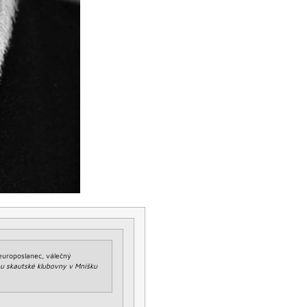
europoslanec, válečný
 skautské klubovny v Mníšku