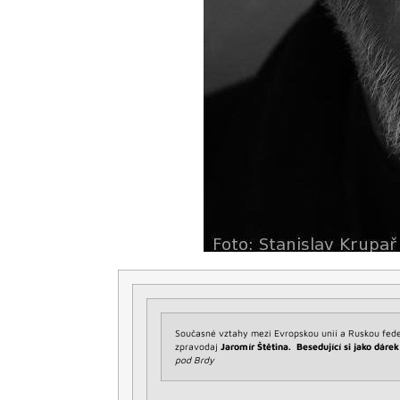
Současné vztahy mezi Evropskou unií a Ruskou fede
zpravodaj
Jaromír Štětina. B
esedující si jako dár
pod Brdy