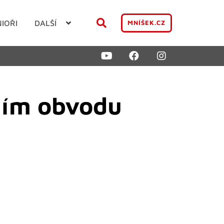
NIOŘI
DALŠÍ
MNÍŠEK.CZ
ním obvodu