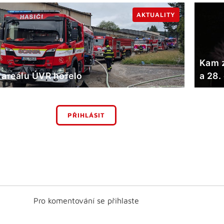
AKTUALITY
Kam z
 areálu ÚVR hořelo
a 28.
PŘIHLÁSIT
Pro komentování se přihlaste