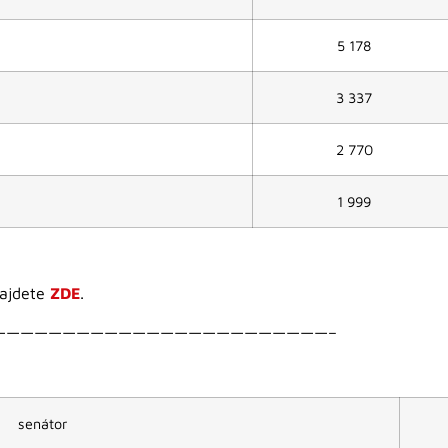
5 178
3 337
2 770
1 999
najdete
ZDE
.
————————————————————————–
senátor