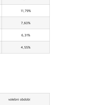
11,79%
7,60%
6,31%
4,55%
volební období