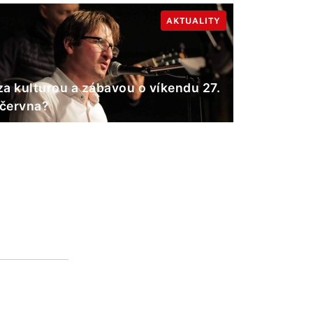
AKTUALITY
a kulturou a zábavou o víkendu 27.
 června?