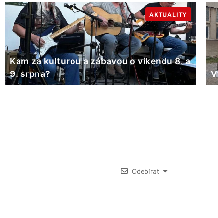
AKTUALITY
Kam za kulturou a zábavou o víkendu 8. a
9. srpna?
V
Odebírat