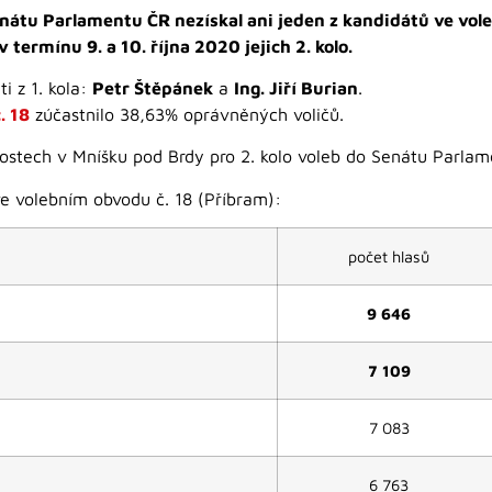
enátu Parlamentu ČR nezískal ani jeden z kandidátů ve vol
termínu 9. a 10. října 2020 jejich 2. kolo.
i z 1. kola:
Petr Štěpánek
a
Ing. Jiří Burian
.
. 18
zúčastnilo 38,63% oprávněných voličů.
tnostech v Mníšku pod Brdy pro 2. kolo voleb do Senátu Parla
e volebním obvodu č. 18 (Příbram):
počet hlasů
9 646
7 109
7 083
6 763