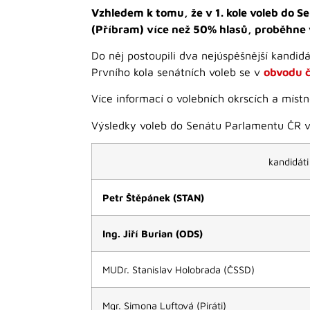
Vzhledem k tomu, že v 1. kole voleb do S
(Příbram) více než 50% hlasů, proběhne v 
Do něj postoupili dva nejúspěšnější kandidát
Prvního kola senátních voleb se v
obvodu č
Více informací o volebních okrscích a mís
Výsledky voleb do Senátu Parlamentu ČR v
kandidáti
Petr Štěpánek (STAN)
Ing. Jiří Burian (ODS)
MUDr. Stanislav Holobrada (ČSSD)
Mgr. Simona Luftová (Piráti)