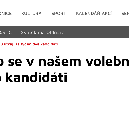
DNICE
KULTURA
SPORT
KALENDÁŘ AKCÍ
SE
8.5 °C
Svátek má Oldřiška
u utkají za týden dva kandidáti
lo se v našem voleb
a kandidáti