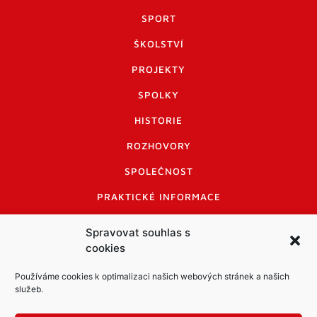
SPORT
ŠKOLSTVÍ
PROJEKTY
SPOLKY
HISTORIE
ROZHOVORY
SPOLEČNOST
PRAKTICKÉ INFORMACE
CENÍK INZERCE
Spravovat souhlas s
cookies
INFORMACE A KODEX DISKUTUJÍCÍCH
LOGO A LOGO MANUÁL
Používáme cookies k optimalizaci našich webových stránek a našich
služeb.