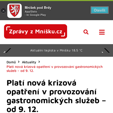
Mníšek pod Brdy
Otevřít
×
AppSisto
- In Google Play
Aktuální teplota v Mníšku 18.5 °C
Domů
Aktuality
Platí nová krizová opatření v provozování gastronomických
služeb – od 9. 12.
Platí nová krizová
opatření v provozování
gastronomických služeb –
od 9. 12.