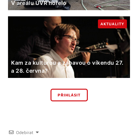
V areálu ÚVR hořelo
AKTUALITY
Kam za kulturou a zábavou o víkendu 27.
a 28. června?
PŘIHLÁSIT
Odebírat