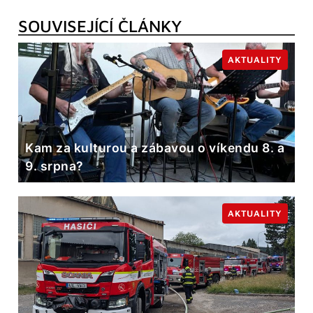
SOUVISEJÍCÍ ČLÁNKY
AKTUALITY
Kam za kulturou a zábavou o víkendu 8. a
9. srpna?
AKTUALITY