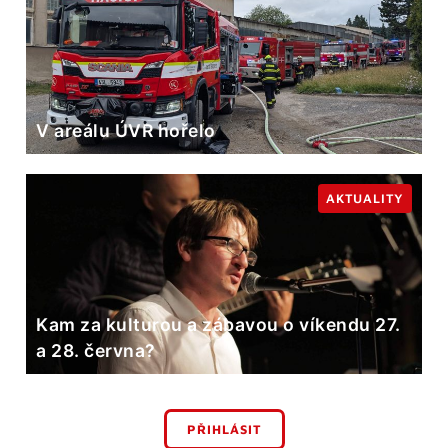
V areálu ÚVR hořelo
AKTUALITY
Kam za kulturou a zábavou o víkendu 27.
a 28. června?
PŘIHLÁSIT