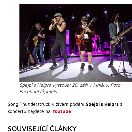
Špejbl´s Helprs vystoupí 26. září v Mníšku. Foto:
Facebook/Špejbls
Song Thunderstruck v živém podání
Špejbl´s Helprs
z
koncertu najdete na
Youtube
SOUVISEJÍCÍ ČLÁNKY