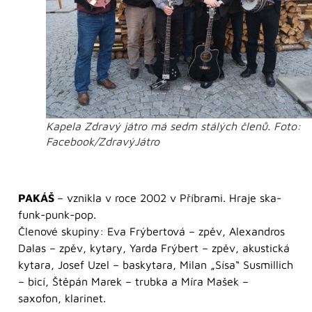
Kapela Zdravý játro má sedm stálých členů. Foto:
Facebook/ZdravýJátro
PAKÁŠ
– vznikla v roce 2002 v Příbrami. Hraje ska-
funk-punk-pop.
Členové skupiny: Eva Frýbertová – zpěv, Alexandros
Dalas – zpěv, kytary, Yarda Frýbert – zpěv, akustická
kytara, Josef Uzel – baskytara, Milan „Sísa“ Susmillich
– bicí, Štěpán Marek – trubka a Míra Mašek –
saxofon, klarinet.