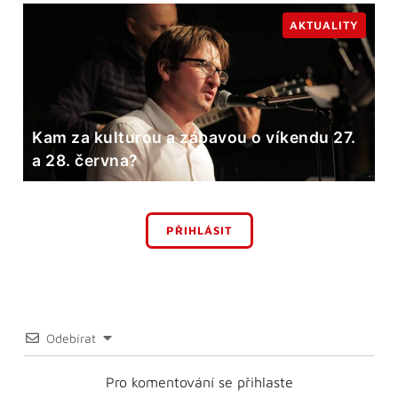
AKTUALITY
Kam za kulturou a zábavou o víkendu 27.
a 28. června?
PŘIHLÁSIT
Odebírat
Pro komentování se přihlaste