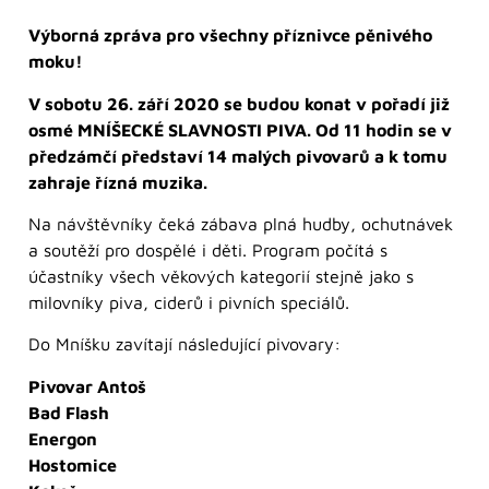
Výborná zpráva pro všechny příznivce pěnivého
moku!
V sobotu 26. září 2020 se budou konat v pořadí již
osmé MNÍŠECKÉ SLAVNOSTI PIVA. Od 11 hodin se v
předzámčí představí 14 malých pivovarů a k tomu
zahraje řízná muzika.
Na návštěvníky čeká zábava plná hudby, ochutnávek
a soutěží pro dospělé i děti. Program počítá s
účastníky všech věkových kategorií stejně jako s
milovníky piva, ciderů i pivních speciálů.
Do Mníšku zavítají následující pivovary:
Pivovar Antoš
Bad Flash
Energon
Hostomice