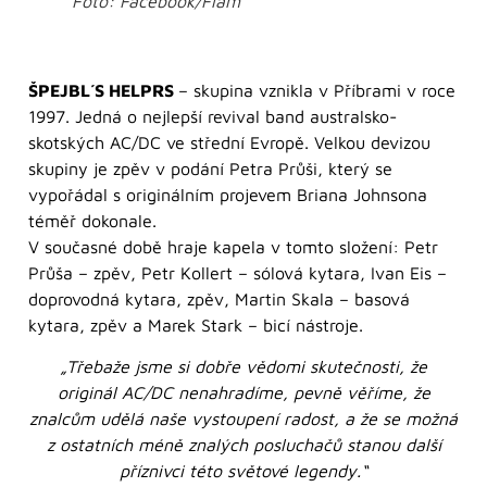
Foto: Facebook/Flám
ŠPEJBL´S HELPRS
– skupina vznikla v Příbrami v roce
1997. Jedná o nejlepší revival band australsko-
skotských AC/DC ve střední Evropě. Velkou devizou
skupiny je zpěv v podání Petra Průši, který se
vypořádal s originálním projevem Briana Johnsona
téměř dokonale.
V současné době hraje kapela v tomto složení: Petr
Průša – zpěv, Petr Kollert – sólová kytara, Ivan Eis –
doprovodná kytara, zpěv, Martin Skala – basová
kytara, zpěv a Marek Stark – bicí nástroje.
„Třebaže jsme si dobře vědomi skutečnosti, že
originál AC/DC nenahradíme, pevně věříme, že
znalcům udělá naše vystoupení radost, a že se možná
z ostatních méně znalých posluchačů stanou další
příznivci této světové legendy.“