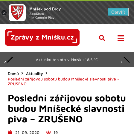
Mníšek pod Brdy
Otevřít
×
AppSisto
- In Google Play
Aktuální teplota v Mníšku 18.5 °C
Domů
Aktuality
Poslední zářijovou sobotu budou Mníšecké slavnosti piva –
ZRUŠENO
Poslední zářijovou sobotu
budou Mníšecké slavnosti
piva – ZRUŠENO
21. 09. 2020
19