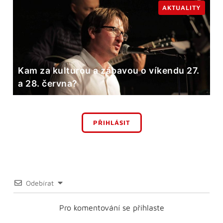
AKTUALITY
Kam za kulturou a zábavou o víkendu 27.
a 28. června?
PŘIHLÁSIT
Odebírat
Pro komentování se přihlaste