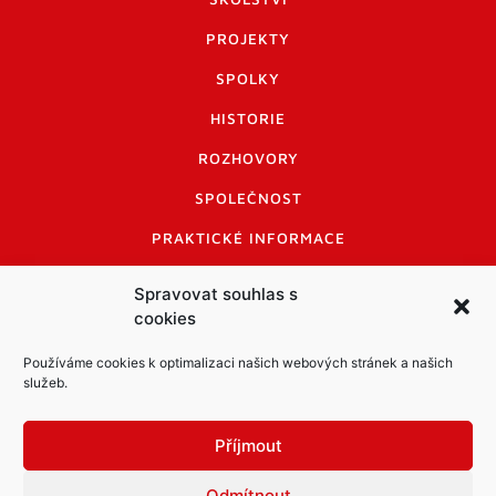
PROJEKTY
SPOLKY
HISTORIE
ROZHOVORY
SPOLEČNOST
PRAKTICKÉ INFORMACE
CENÍK INZERCE
Spravovat souhlas s
cookies
INFORMACE A KODEX DISKUTUJÍCÍCH
LOGO A LOGO MANUÁL
Používáme cookies k optimalizaci našich webových stránek a našich
služeb.
Příjmout
Odmítnout