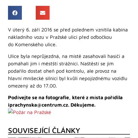
V úterý 6. září 2016 se před polednem vznítila kabina
nákladního vozu v Pražské ulici před odbočkou
do Komenského ulice.
Ulice byla neprůjezdná, na místě zasahovali hasiči a
pomáhali jim i městští strážníci. Naštěstí se jim
podařilo dostat oheň pod kontrolu, ale provoz na
hlavní mníšecké silnici byl kvůli nepojízdnému vozidlu
omezený až do 17.00.
Podívejte se na fotografie, které z místa pořídila
iprachynska@centrum.cz. Děkujeme.
SOUVISEJÍCÍ ČLÁNKY