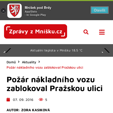
Mníšek pod Brdy
Otevřít
×
AppSisto
- In Google Play
Aktuální teplota v Mníšku 18.5 °C
Domů
Aktuality
Požár nákladního vozu zablokoval Pražskou ulici
Požár nákladního vozu
zablokoval Pražskou ulici
07. 09. 2016
5
AUTOR:
ZORA KASIKOVÁ