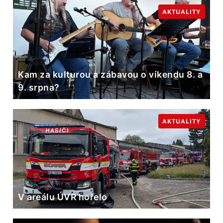
AKTUALITY
Kam za kulturou a zábavou o víkendu 8. a
9. srpna?
AKTUALITY
V areálu ÚVR hořelo