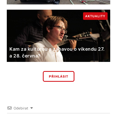
AKTUALITY
Kam za kulturou a zábavou o víkendu 27.
a 28. června?
PŘIHLÁSIT
Odebírat