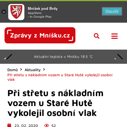
Mníšek pod Brdy
Otevřít
×
AppSisto
- In Google Play
Aktuální teplota v Mníšku 18.5 °C
Domů
Aktuality
Při střetu s nákladním vozem u Staré Hutě vykolejil osobní
vlak
Při střetu s nákladním
vozem u Staré Hutě
vykolejil osobní vlak
23. 02. 2020
52