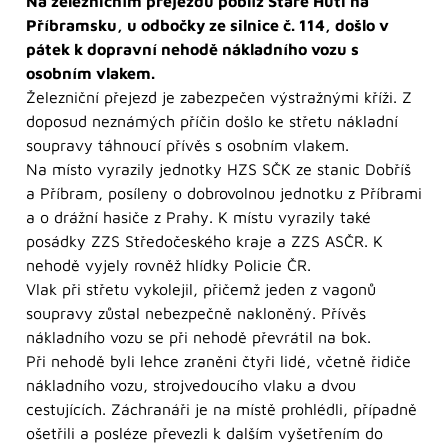
Na železničním přejezdu poblíž Staré Huti na
Příbramsku, u odbočky ze silnice č. 114, došlo v
pátek k dopravní nehodě nákladního vozu s
osobním vlakem.
Železniční přejezd je zabezpečen výstražnými kříži. Z
doposud neznámých příčin došlo ke střetu nákladní
soupravy táhnoucí přívěs s osobním vlakem.
Na místo vyrazily jednotky HZS SČK ze stanic Dobříš
a Příbram, posíleny o dobrovolnou jednotku z Příbrami
a o drážní hasiče z Prahy. K místu vyrazily také
posádky ZZS Středočeského kraje a ZZS ASČR. K
nehodě vyjely rovněž hlídky Policie ČR.
Vlak při střetu vykolejil, přičemž jeden z vagonů
soupravy zůstal nebezpečně nakloněný. Přívěs
nákladního vozu se při nehodě převrátil na bok.
Při nehodě byli lehce zraněni čtyři lidé, včetně řidiče
nákladního vozu, strojvedoucího vlaku a dvou
cestujících. Záchranáři je na místě prohlédli, případně
ošetřili a posléze převezli k dalším vyšetřením do