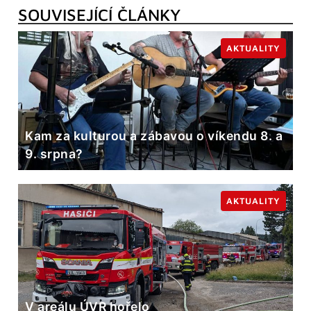
SOUVISEJÍCÍ ČLÁNKY
AKTUALITY
Kam za kulturou a zábavou o víkendu 8. a
9. srpna?
AKTUALITY
V areálu ÚVR hořelo