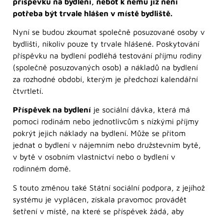
příspěvku na bydlení, neboť k němu již není
potřeba být trvale hlášen v místě bydliště.
Nyní se budou zkoumat společně posuzované osoby v
bydlišti, nikoliv pouze ty trvale hlášené. Poskytování
příspěvku na bydlení podléhá testování příjmu rodiny
(společně posuzovaných osob) a nákladů na bydlení
za rozhodné období, kterým je předchozí kalendářní
čtvrtletí.
Příspěvek na bydlení
je sociální dávka, která má
pomoci rodinám nebo jednotlivcům s nízkými příjmy
pokrýt jejich náklady na bydlení. Může se přitom
jednat o bydlení v nájemním nebo družstevním bytě,
v bytě v osobním vlastnictví nebo o bydlení v
rodinném domě.
S touto změnou také Státní sociální podpora, z jejíhož
systému je vyplácen, získala pravomoc provádět
šetření v místě, na které se příspěvek žádá, aby