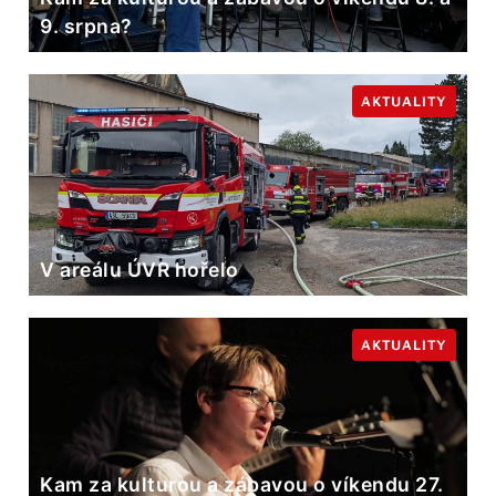
9. srpna?
AKTUALITY
V areálu ÚVR hořelo
AKTUALITY
Kam za kulturou a zábavou o víkendu 27.