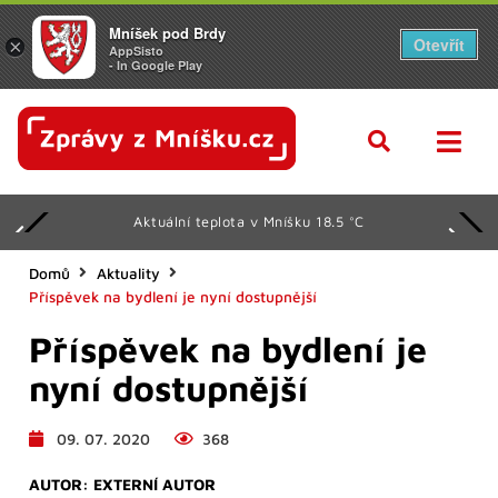
Mníšek pod Brdy
Otevřít
×
AppSisto
- In Google Play
Aktuální teplota v Mníšku 18.5 °C
Domů
Aktuality
Příspěvek na bydlení je nyní dostupnější
Příspěvek na bydlení je
nyní dostupnější
09. 07. 2020
368
AUTOR:
EXTERNÍ AUTOR