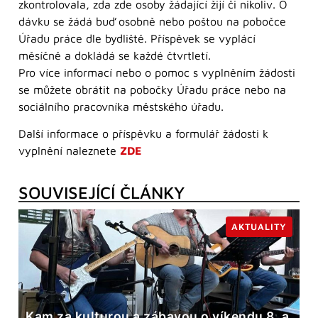
zkontrolovala, zda zde osoby žádající žijí či nikoliv. O
dávku se žádá buď osobně nebo poštou na pobočce
Úřadu práce dle bydliště. Příspěvek se vyplácí
měsíčně a dokládá se každé čtvrtletí.
Pro více informací nebo o pomoc s vyplněním žádosti
se můžete obrátit na pobočky Úřadu práce nebo na
sociálního pracovníka městského úřadu.
Další informace o příspěvku a formulář žádosti k
vyplnění naleznete
ZDE
SOUVISEJÍCÍ ČLÁNKY
AKTUALITY
Kam za kulturou a zábavou o víkendu 8. a