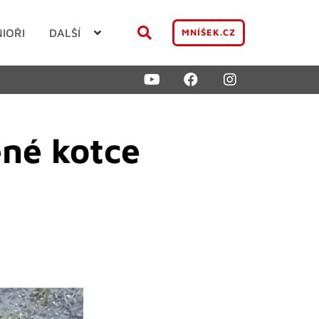
NIOŘI
DALŠÍ
MNÍŠEK.CZ
ené kotce