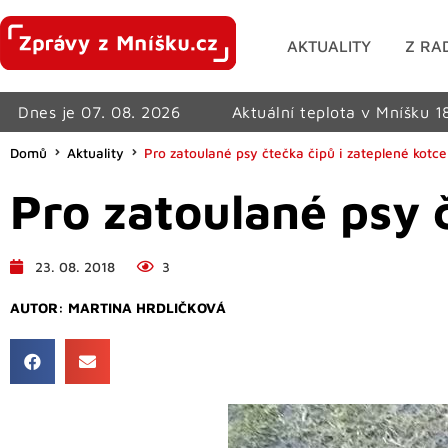
AKTUALITY
Z RA
Dnes je 07. 08. 2026
Aktuální teplota v Mníšku 1
Domů
Aktuality
Pro zatoulané psy čtečka čipů i zateplené kotce
Pro zatoulané psy č
23. 08. 2018
3
AUTOR:
MARTINA HRDLIČKOVÁ