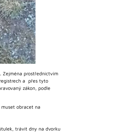
ů. Zejména prostřednictvím
registrech a přes tyto
řipravovaný zákon, podle
u muset obracet na
tulek, trávit dny na dvorku