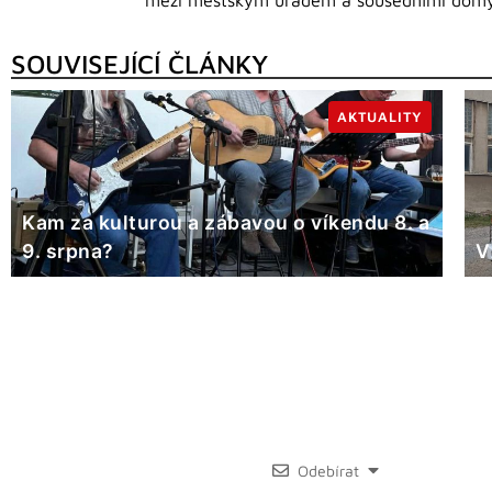
SOUVISEJÍCÍ ČLÁNKY
AKTUALITY
Kam za kulturou a zábavou o víkendu 8. a
9. srpna?
V
Odebírat