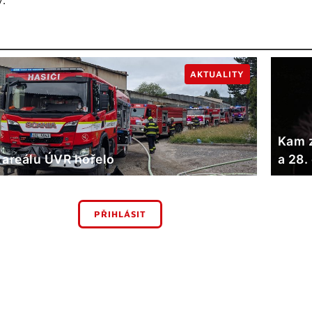
AKTUALITY
Kam z
 areálu ÚVR hořelo
a 28.
PŘIHLÁSIT