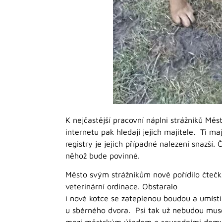
K nejčastější pracovní náplni strážníků Mě
internetu pak hledají jejich majitele. Ti m
registry je jejich případné nalezení snazší
něhož bude povinné.
Město svým strážníkům nově pořídilo čtečk
veterinární ordinace. Obstaralo
i nové kotce se zateplenou boudou a umístil
u sběrného dvora. Psi tak už nebudou muset
mezi městským úřadem a sousedními domy