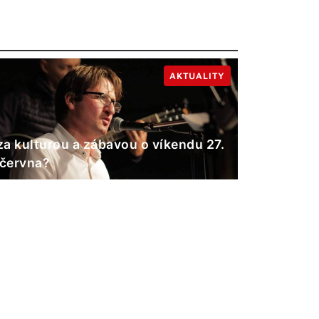
AKTUALITY
a kulturou a zábavou o víkendu 27.
 června?