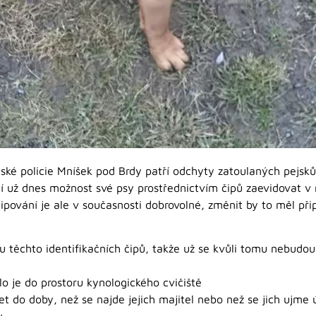
stské policie Mníšek pod Brdy patří odchyty zatoulaných pejsk
ají už dnes možnost své psy prostřednictvím čipů zaevidovat v 
. Čipování je ale v současnosti dobrovolné, změnit by to měl p
u těchto identifikačních čipů, takže už se kvůli tomu nebudo
o je do prostoru kynologického cvičiště
 do doby, než se najde jejich majitel nebo než se jich ujme ú
.