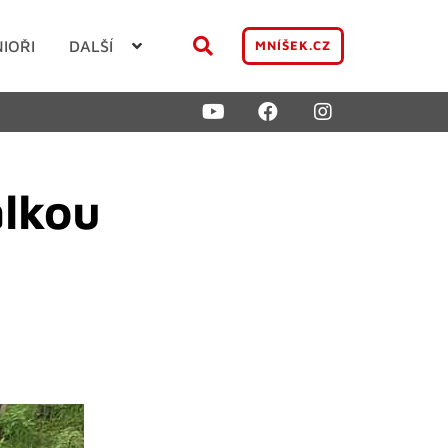
NIOŘI
DALŠÍ
MNÍŠEK.CZ
alkou