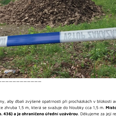
————————————
y, aby dbali zvýšené opatrnosti při procházkách v blízkosti a
ířce zhruba 1,5 m, která se svažuje do hloubky cca 1,5 m.
Místo
p. 436) a je ohraničeno úřední uzávěrou
. Děkujeme za její r