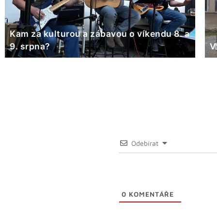
Kam za kulturou a zábavou o víkendu 8. a
9. srpna?
V
Odebírat
0
KOMENTÁŘE