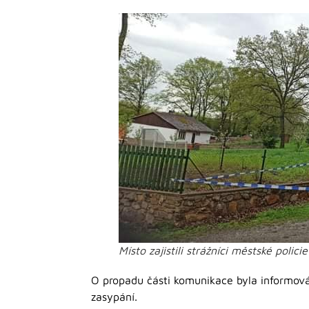
Místo zajistili strážníci městské polici
O propadu části komunikace byla informová
zasypání.