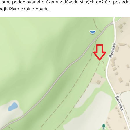
 zálomu poddolovaného území z důvodu silných deštů v posledn
nejbližším okolí propadu.