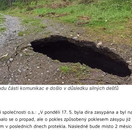
du části komunikac e došlo v důsledku silných dešťů
í společnosti o.s.: „V pondělí 17. 5. byla díra zasypána a byl 
alo se o propad, ale o pokles způsobený poklesem zásypu již
am v posledních dnech protekla. Následně bude místo 2 měsíc