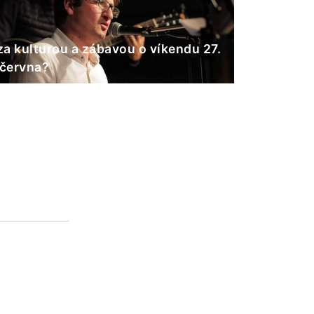
a kulturou a zábavou o víkendu 27.
 června?