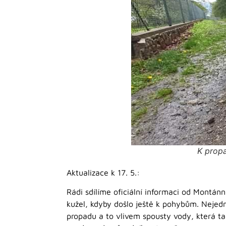
K propa
Aktualizace k 17. 5.:
Rádi sdílíme oficiální informaci od Montánn
kužel, kdyby došlo ještě k pohybům. Nejedn
propadu a to vlivem spousty vody, která t