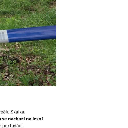
reálu Skalka.
 se nachází na lesní
espektování.