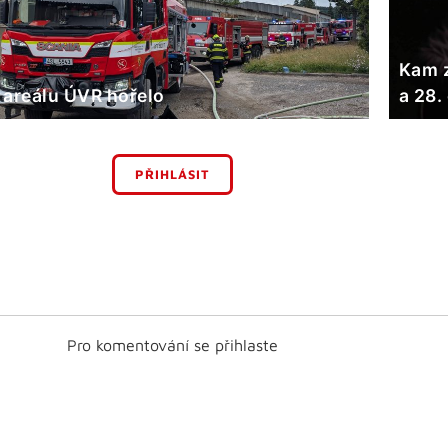
Kam z
 areálu ÚVR hořelo
a 28.
PŘIHLÁSIT
Pro komentování se přihlaste