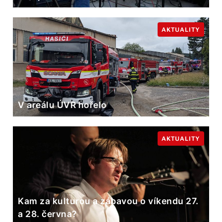
AKTUALITY
V areálu ÚVR hořelo
AKTUALITY
Kam za kulturou a zábavou o víkendu 27.
a 28. června?