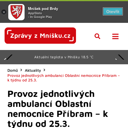
Mníšek pod Brdy
Otevřít
×
AppSisto
- In Google Play
Aktuální teplota v Mníšku 18.5 °C
Domů
Aktuality
Provoz jednotlivých ambulancí Oblastní nemocnice Příbram –
k týdnu od 25.3.
Provoz jednotlivých
ambulancí Oblastní
nemocnice Příbram – k
týdnu od 25.3.