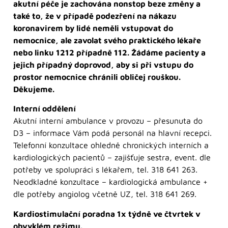
akutní péče je zachována nonstop beze změny a
také to, že v případě podezření na nákazu
koronavirem by lidé neměli vstupovat do
nemocnice, ale zavolat svého praktického lékaře
nebo linku 1212 případně 112. Žádáme pacienty a
jejich případný doprovod, aby si při vstupu do
prostor nemocnice chránili obličej rouškou.
Děkujeme.
Interní oddělení
Akutní interní ambulance v provozu – přesunuta do
D3 – informace Vám podá personál na hlavní recepci.
Telefonní konzultace ohledně chronických interních a
kardiologických pacientů – zajišťuje sestra, event. dle
potřeby ve spolupráci s lékařem, tel. 318 641 263.
Neodkladné konzultace – kardiologická ambulance +
dle potřeby angiolog včetně UZ, tel. 318 641 269.
Kardiostimulační poradna 1x týdně ve čtvrtek v
obvyklém režimu.