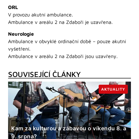
ORL
V provozu akutní ambulance.
Ambulance v areálu 2 na Zdaboři je uzavřena.
Neurologie
Ambulance v obvyklé ordinační době – pouze akutní
vyšetření.
Ambulance v areálu 2 na Zdaboři jsou uzavřeny.
SOUVISEJÍCÍ ČLÁNKY
AKTUALITY
Kam za kulturou a zábavou o víkendu 8. a
9. srpna?