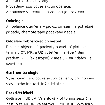
a poradny jsou uzavřeny.
Prováděny jsou pouze akutní operace.
Ambulance v areálu 2 na Zdaboři je uzavřena.
Onkologie
Ambulance otevřena – provoz omezen na potřebné
případy, chemoterapie podávány nadále.
Oddělení zobrazovacích metod
Prosíme objednané pacienty o ověření platnosti
termínu CT, MR, a UZ vyšetření nejlépe 1 den
předem. RTG (skiaskopie) v areálu 2 na Zdaboři je
uzavřeno.
Gastroenterologie
Vyšetřováni jsou pouze akutní pacienti, při zhoršení
stavu nebo indikaci jiným lékařem.
Praktičtí lékaři
Ordinace MUDr. A. Valentová – přítomna sestřička.
Zástup za MUDR. Valentovou – MUDr. K. Ivkovská v