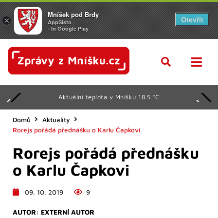
Mníšek pod Brdy
Otevřít
×
AppSisto
- In Google Play
Aktuální teplota v Mníšku 18.5 °C
Domů
Aktuality
Rorejs pořádá přednášku o Karlu Čapkovi
Rorejs pořádá přednášku
o Karlu Čapkovi
09. 10. 2019
9
AUTOR:
EXTERNÍ AUTOR