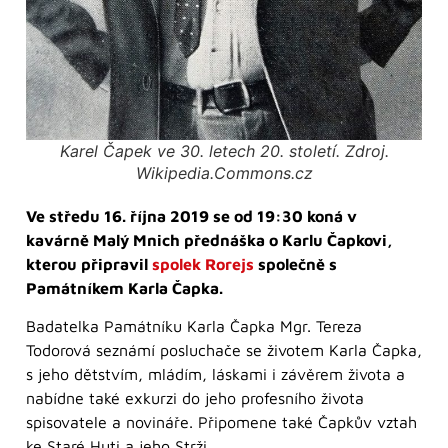
Karel Čapek ve 30. letech 20. století. Zdroj.
Wikipedia.Commons.cz
Ve středu 16. října 2019 se od 19:30 koná v
kavárně Malý Mnich přednáška o Karlu Čapkovi,
kterou připravil
spolek Rorejs
společně s
Památníkem Karla Čapka.
Badatelka Památníku Karla Čapka Mgr. Tereza
Todorová seznámí posluchače se životem Karla Čapka,
s jeho dětstvím, mládím, láskami i závěrem života a
nabídne také exkurzi do jeho profesního života
spisovatele a novináře. Připomene také Čapkův vztah
ke Staré Huti a jeho Strži.