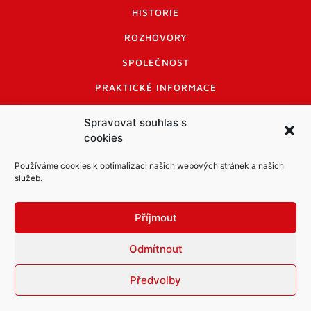
HISTORIE
ROZHOVORY
SPOLEČNOST
PRAKTICKÉ INFORMACE
CENÍK INZERCE
Spravovat souhlas s
cookies
INFORMACE A KODEX DISKUTUJÍCÍCH
LOGO A LOGO MANUÁL
Používáme cookies k optimalizaci našich webových stránek a našich
služeb.
Příjmout
Odmítnout
Informace o zpracování osobních údajů
PDF archiv Zpravodajů
Cookies
Předvolby
© Město Mníšek pod Brdy