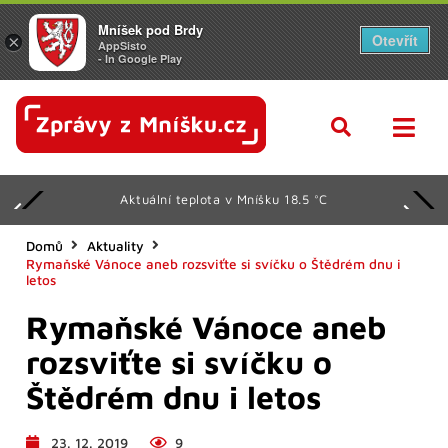
Mníšek pod Brdy
Otevřít
×
AppSisto
- In Google Play
Aktuální teplota v Mníšku 18.5 °C
Domů
Aktuality
Rymaňské Vánoce aneb rozsviťte si svíčku o Štědrém dnu i
letos
Rymaňské Vánoce aneb
rozsviťte si svíčku o
Štědrém dnu i letos
23. 12. 2019
9