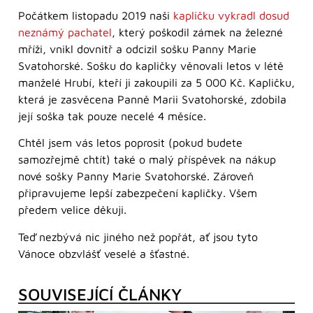
Počátkem listopadu 2019 naši
kapličku vykradl dosud
neznámý pachatel
, který poškodil zámek na železné
mříži, vnikl dovnitř a odcizil sošku Panny Marie
Svatohorské. Sošku do kapličky věnovali letos v létě
manželé Hrubí, kteří ji zakoupili za 5 000 Kč. Kapličku,
která je zasvěcena Panně Marii Svatohorské, zdobila
její soška tak pouze necelé 4 měsíce.
Chtěl jsem vás letos poprosit (pokud budete
samozřejmě chtít) také o malý příspěvek na nákup
nové sošky Panny Marie Svatohorské. Zároveň
připravujeme lepší zabezpečení kapličky. Všem
předem velice děkuji.
Teď nezbývá nic jiného než popřát, ať jsou tyto
Vánoce obzvlášť veselé a šťastné.
SOUVISEJÍCÍ ČLÁNKY