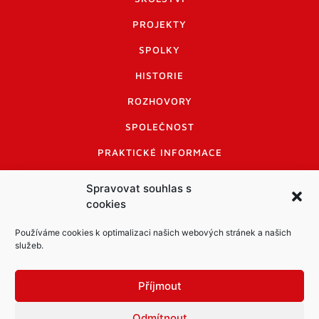
PROJEKTY
SPOLKY
HISTORIE
ROZHOVORY
SPOLEČNOST
PRAKTICKÉ INFORMACE
CENÍK INZERCE
Spravovat souhlas s
cookies
INFORMACE A KODEX DISKUTUJÍCÍCH
LOGO A LOGO MANUÁL
Používáme cookies k optimalizaci našich webových stránek a našich
služeb.
Příjmout
Odmítnout