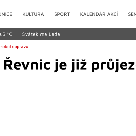
DNICE
KULTURA
SPORT
KALENDÁŘ AKCÍ
SE
8.5 °C
Svátek má Lada
 osobní dopravu
 Řevnic je již průje