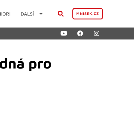
NIOŘI
DALŠÍ
MNÍŠEK.CZ
zdná pro