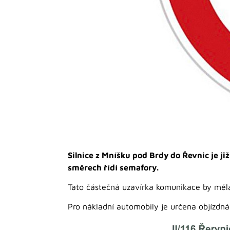
Silnice z Mníšku pod Brdy do Řevnic je j
směrech řídí semafory.
Tato částečná uzavírka komunikace by měl
Pro nákladní automobily je určena objízdn