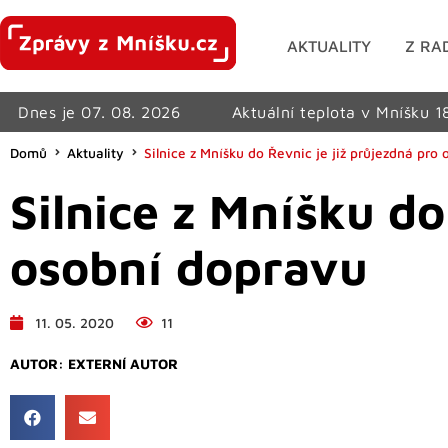
AKTUALITY
Z RA
Dnes je 07. 08. 2026
Aktuální teplota v Mníšku 1
Domů
Aktuality
Silnice z Mníšku do Řevnic je již průjezdná pro
Silnice z Mníšku do
osobní dopravu
11. 05. 2020
11
AUTOR:
EXTERNÍ AUTOR