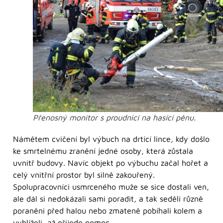
Přenosný monitor s proudnicí na hasící pěnu.
Námětem cvičení byl výbuch na drtící lince, kdy došlo
ke smrtelnému zranění jedné osoby, která zůstala
uvnitř budovy. Navíc objekt po výbuchu začal hořet a
celý vnitřní prostor byl silně zakouřený.
Spolupracovníci usmrceného muže se sice dostali ven,
ale dál si nedokázali sami poradit, a tak seděli různě
poraněni před halou nebo zmateně pobíhali kolem a
vyhlíželi, až přijede pomoc.