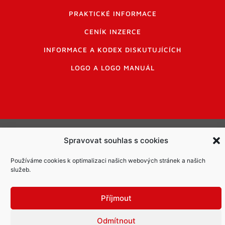
PRAKTICKÉ INFORMACE
CENÍK INZERCE
INFORMACE A KODEX DISKUTUJÍCÍCH
LOGO A LOGO MANUÁL
Informace o zpracování osobních údajů
Spravovat souhlas s cookies
PDF archiv Zpravodajů
Cookies
Používáme cookies k optimalizaci našich webových stránek a našich
© Město Mníšek pod Brdy
služeb.
Příjmout
Odmítnout