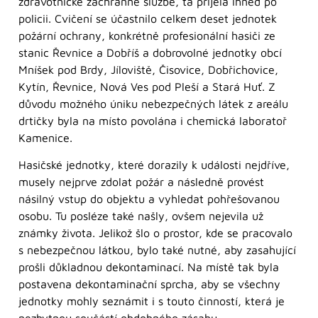
zdravotnické záchranné službě, ta přijela ihned po
policii. Cvičení se účastnilo celkem deset jednotek
požární ochrany, konkrétně profesionální hasiči ze
stanic Řevnice a Dobříš a dobrovolné jednotky obcí
Mníšek pod Brdy, Jíloviště, Čisovice, Dobřichovice,
Kytín, Řevnice, Nová Ves pod Pleší a Stará Huť. Z
důvodu možného úniku nebezpečných látek z areálu
drtičky byla na místo povolána i chemická laboratoř
Kamenice.
Hasičské jednotky, které dorazily k události nejdříve,
musely nejprve zdolat požár a následně provést
násilný vstup do objektu a vyhledat pohřešovanou
osobu. Tu posléze také našly, ovšem nejevila už
známky života. Jelikož šlo o prostor, kde se pracovalo
s nebezpečnou látkou, bylo také nutné, aby zasahující
prošli důkladnou dekontaminací. Na místě tak byla
postavena dekontaminační sprcha, aby se všechny
jednotky mohly seznámit i s touto činností, která je