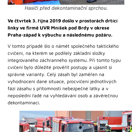
Hasiči před dekontaminační sprchou.
Ve čtvrtek 3. října 2019 došlo v prostorách drtící
linky ve firmě UVR Mníšek pod Brdy v okrese
Praha-západ k výbuchu a následnému požáru.
V tomto případě šlo o námět společného taktického
cvičení, na kterém se podílely základní složky
integrovaného záchranného systému. Při tomto typu
cvičení bylo důležité prověřit postupy a ujasnit si
správné varianty. Celý zásah byl zaměřen na
vyhodnocení dané situace, procvičení jednotlivých
fází zásahu s přítomností nebezpečné látky a v
neposlední řadě na vyhledávání osob a závěrečnou
dekontaminaci.