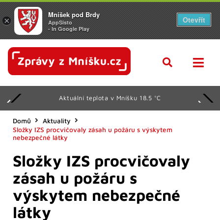
Mníšek pod Brdy
Otevřít
×
AppSisto
- In Google Play
Aktuální teplota v Mníšku 18.5 °C
Domů
Aktuality
Složky IZS procvičovaly zásah u požáru s výskytem
nebezpečné látky
Složky IZS procvičovaly
zásah u požáru s
výskytem nebezpečné
látky