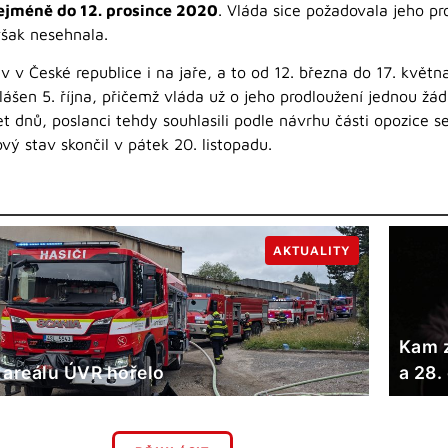
ejméně do 12. prosince 2020
. Vláda sice požadovala jeho pro
však nesehnala.
av v České republice i na jaře, a to od 12. března do 17. kvě
ášen 5. října, přičemž vláda už o jeho prodloužení jednou žáda
et dnů, poslanci tehdy souhlasili podle návrhu části opozice 
ý stav skončil v pátek 20. listopadu.
AKTUALITY
Kam z
 areálu ÚVR hořelo
a 28.