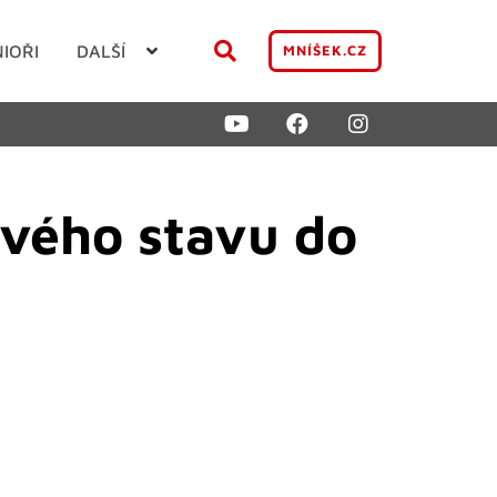
NIOŘI
DALŠÍ
MNÍŠEK.CZ
ového stavu do