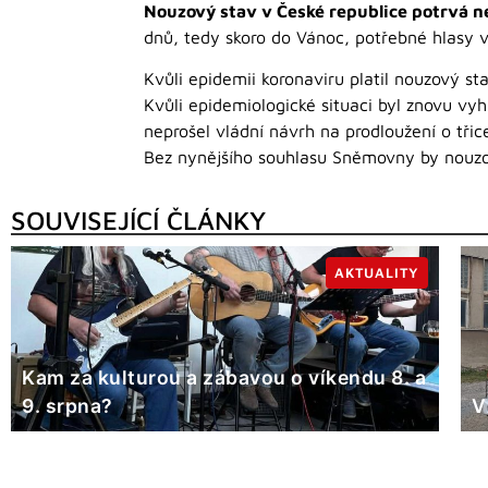
Nouzový stav v České republice potrvá n
dnů, tedy skoro do Vánoc, potřebné hlasy 
Kvůli epidemii koronaviru platil nouzový st
Kvůli epidemiologické situaci byl znovu vyhl
neprošel vládní návrh na prodloužení o třic
Bez nynějšího souhlasu Sněmovny by nouzov
SOUVISEJÍCÍ ČLÁNKY
AKTUALITY
Kam za kulturou a zábavou o víkendu 8. a
9. srpna?
V