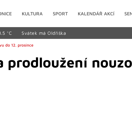
DNICE
KULTURA
SPORT
KALENDÁŘ AKCÍ
SE
8.5 °C
Svátek má Oldřiška
u do 12. prosince
a prodloužení nouz