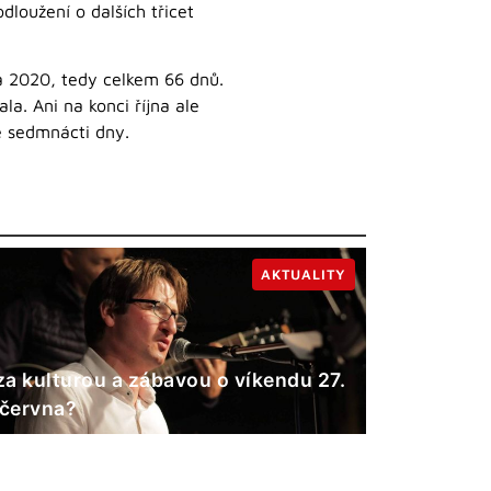
dloužení o dalších třicet
tna 2020, tedy celkem 66 dnů.
la. Ani na konci října ale
se sedmnácti dny.
AKTUALITY
a kulturou a zábavou o víkendu 27.
 června?