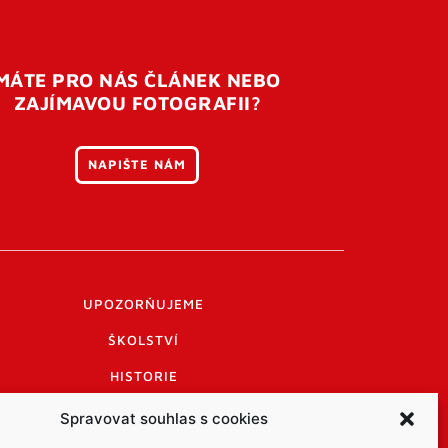
MÁTE PRO NÁS ČLÁNEK NEBO
ZAJÍMAVOU FOTOGRAFII?
NAPIŠTE NÁM
UPOZORŇUJEME
ŠKOLSTVÍ
HISTORIE
PRAKTICKÉ INFORMACE
Spravovat souhlas s cookies
LOGO A LOGO MANUÁL