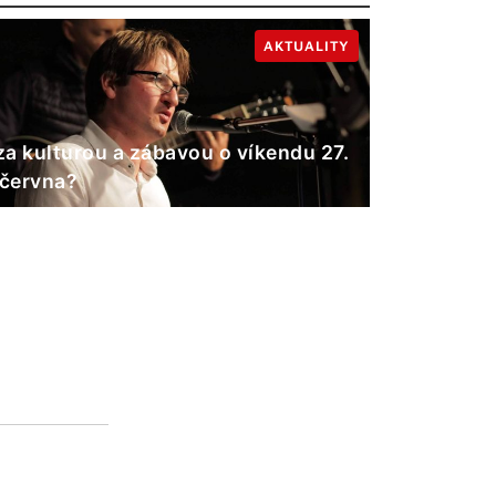
AKTUALITY
a kulturou a zábavou o víkendu 27.
 června?