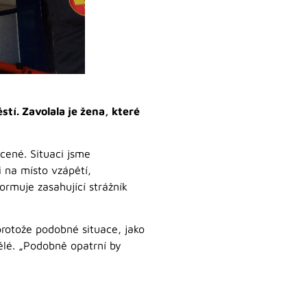
tí. Zavolala je žena, které
ocené. Situaci jsme
i na místo vzápětí,
formuje zasahující strážník
protože podobné situace, jako
ělé. „Podobně opatrní by