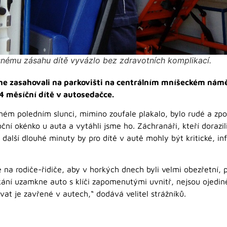
nému zásahu dítě vyvázlo bez zdravotních komplikací.
ne zasahovali na parkovišti na centrálním mníšeckém náměs
 4 měsíční dítě v autosedačce.
římém poledním slunci, mimino zoufale plakalo, bylo rudé a zp
boční okénko u auta a vytáhli jsme ho. Záchranáři, kteří dorazil
 další dlouhé minuty by pro dítě v autě mohly být kritické, in
e na rodiče-řidiče, aby v horkých dnech byli velmi obezřetní, 
kání uzamkne auto s klíči zapomenutými uvnitř, nejsou ojedin
vat je zavřené v autech,“ dodává velitel strážníků.