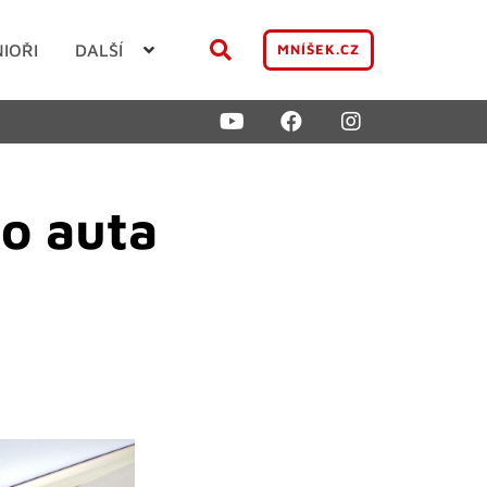
NIOŘI
DALŠÍ
MNÍŠEK.CZ
ho auta