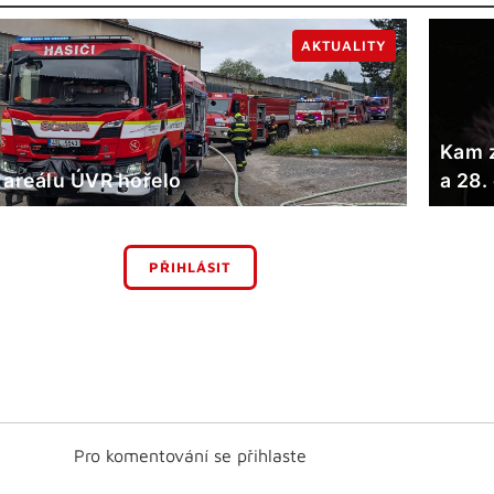
AKTUALITY
Kam z
 areálu ÚVR hořelo
a 28.
PŘIHLÁSIT
Pro komentování se přihlaste