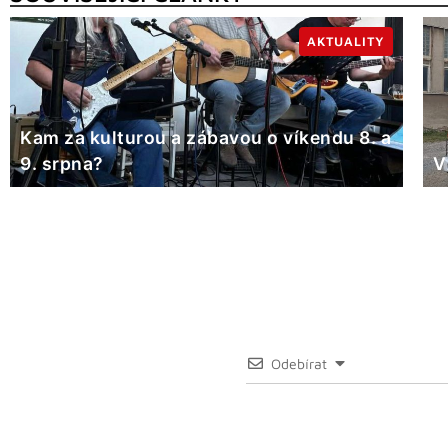
AKTUALITY
Kam za kulturou a zábavou o víkendu 8. a
9. srpna?
V
Odebírat