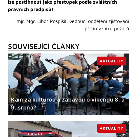
lze postihnout jako přestupek podle zvláštních
právních předpisů!
mjr. Mgr. Libor Pospíšil, vedoucí oddělení zjišťování
příčin vzniku požárů
SOUVISEJÍCÍ ČLÁNKY
AKTUALITY
Kam za kulturou a zábavou o víkendu 8. a
9. srpna?
AKTUALITY