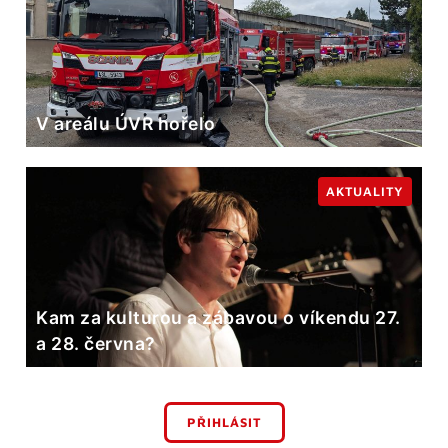
V areálu ÚVR hořelo
AKTUALITY
Kam za kulturou a zábavou o víkendu 27.
a 28. června?
PŘIHLÁSIT