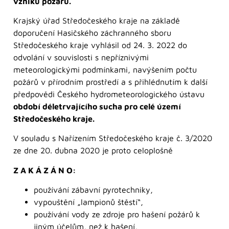
vzniku požárů.
Krajský úřad Středočeského kraje na základě
doporučení Hasičského záchranného sboru
Středočeského kraje vyhlásil od 24. 3. 2022 do
odvolání v souvislosti s nepříznivými
meteorologickými podmínkami, navýšením počtu
požárů v přírodním prostředí a s přihlédnutím k další
předpovědi Českého hydrometeorologického ústavu
období déletrvajícího sucha pro celé území
Středočeského kraje.
V souladu s Nařízením Středočeského kraje č. 3/2020
ze dne 20. dubna 2020 je proto celoplošně
Z A K Á Z Á N O:
používání zábavní pyrotechniky,
vypouštění „lampionů štěstí“,
používání vody ze zdroje pro hašení požárů k
jiným účelům, než k hašení,