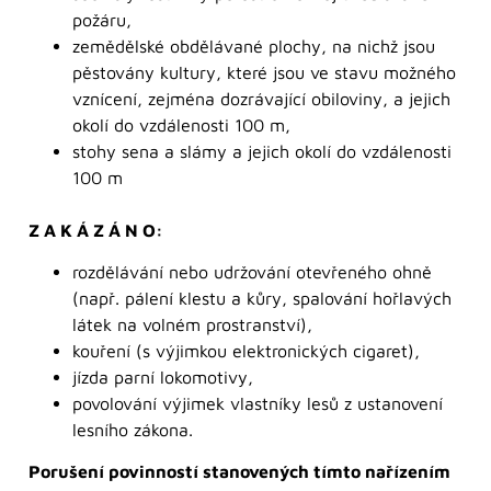
požáru,
zemědělské obdělávané plochy, na nichž jsou
pěstovány kultury, které jsou ve stavu možného
vznícení, zejména dozrávající obiloviny, a jejich
okolí do vzdálenosti 100 m,
stohy sena a slámy a jejich okolí do vzdálenosti
100 m
Z A K Á Z Á N O:
rozdělávání nebo udržování otevřeného ohně
(např. pálení klestu a kůry, spalování hořlavých
látek na volném prostranství),
kouření (s výjimkou elektronických cigaret),
jízda parní lokomotivy,
povolování výjimek vlastníky lesů z ustanovení
lesního zákona.
Porušení povinností stanovených tímto nařízením