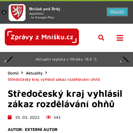
Mníšek pod Brdy
Otevřít
×
AppSisto
- In Google Play
Aktuální teplota v Mníšku 18.5 °C
Domů
Aktuality
Středočeský kraj vyhlásil zákaz rozdělávání ohňů
Středočeský kraj vyhlásil
zákaz rozdělávání ohňů
25. 03. 2022
343
AUTOR:
EXTERNÍ AUTOR