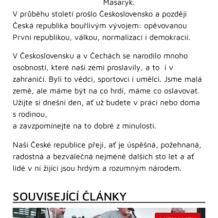
Masaryk.
V průběhu století prošlo Československo a později
Česká republika bouřlivým vývojem: opěvovanou
První republikou, válkou, normalizací i demokracií.
V Československu a v Čechách se narodilo mnoho
osobností, které naši zemi proslavily, a to i v
zahraničí. Byli to vědci, sportovci i umělci. Jsme malá
země, ale máme být na co hrdí, máme co oslavovat.
Užijte si dnešní den, ať už budete v práci nebo doma
s rodinou,
a zavzpomínejte na to dobré z minulosti.
Naší České republice přeji, ať je úspěšná, požehnaná,
radostná a bezválečná nejméně dalších sto let a ať
lidé v ní žijící jsou hrdým a rozumným národem.
SOUVISEJÍCÍ ČLÁNKY