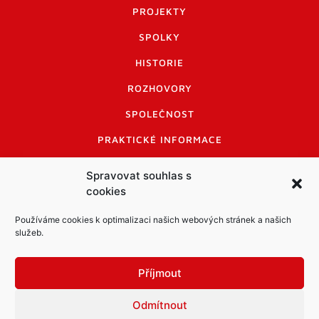
PROJEKTY
SPOLKY
HISTORIE
ROZHOVORY
SPOLEČNOST
PRAKTICKÉ INFORMACE
CENÍK INZERCE
Spravovat souhlas s
cookies
INFORMACE A KODEX DISKUTUJÍCÍCH
LOGO A LOGO MANUÁL
Používáme cookies k optimalizaci našich webových stránek a našich
služeb.
Příjmout
Odmítnout
Informace o zpracování osobních údajů