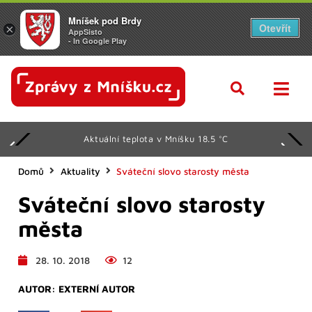
Mníšek pod Brdy
Otevřít
×
AppSisto
- In Google Play
Aktuální teplota v Mníšku 18.5 °C
Domů
Aktuality
Sváteční slovo starosty města
Sváteční slovo starosty
města
28. 10. 2018
12
AUTOR:
EXTERNÍ AUTOR