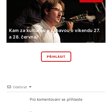
Kam za kulturou a zábavou o víkendu 27.
a 28. června?
PŘIHLÁSIT
Odebírat
Pro komentování se přihlaste