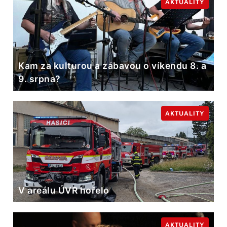
AKTUALITY
Kam za kulturou a zábavou o víkendu 8. a
9. srpna?
AKTUALITY
V areálu ÚVR hořelo
AKTUALITY