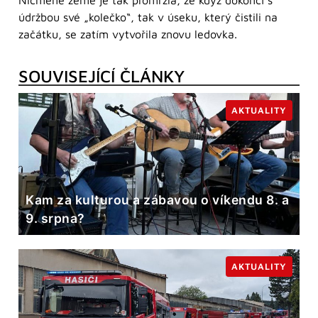
Nicméně země je tak promrzlá, že když dokončí s
údržbou své „kolečko“, tak v úseku, který čistili na
začátku, se zatím vytvořila znovu ledovka.
SOUVISEJÍCÍ ČLÁNKY
AKTUALITY
Kam za kulturou a zábavou o víkendu 8. a
9. srpna?
AKTUALITY