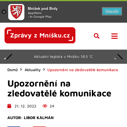
Mníšek pod Brdy
Otevřít
×
AppSisto
- In Google Play
Aktuální teplota v Mníšku 18.5 °C
Domů
Aktuality
Upozornění na zledovatělé komunikace
Upozornění na
zledovatělé komunikace
21. 12. 2022
24
AUTOR:
LIBOR KÁLMÁN