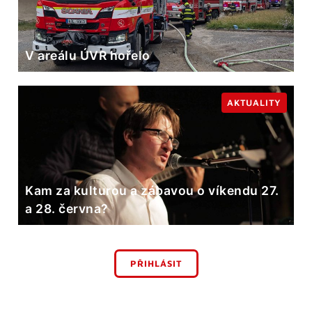
V areálu ÚVR hořelo
AKTUALITY
Kam za kulturou a zábavou o víkendu 27.
a 28. června?
PŘIHLÁSIT