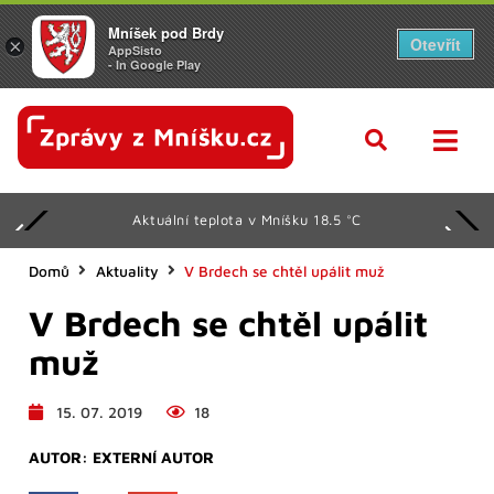
Mníšek pod Brdy
Otevřít
×
AppSisto
- In Google Play
Aktuální teplota v Mníšku 18.5 °C
Domů
Aktuality
V Brdech se chtěl upálit muž
V Brdech se chtěl upálit
muž
15. 07. 2019
18
AUTOR:
EXTERNÍ AUTOR