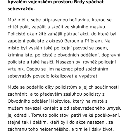
bývalém vojenském prostoru Brdy spáchat
sebevraždu.
Muž měl u sebe připravenou hořlavinu, kterou se
chtěl polít, zapálit a skočit ze skalního masivu.
Policisté okamžitě zahájili pátrací akci, do které byli
zapojeni policisté z okresů Beroun a Příbram. Na
místo byl vyslán také policejní psovod se psem,
kriminalisté, policisté z obvodních oddělení, dopravní
policisté a také hasiči. Nasazen byl rovněž policejní
vrtulník. Osobu se jim nakonec před spácháním
sebevraždy povedlo lokalizovat a vypátrat.
Muže se podařilo díky policistům a jejich součinnosti
zachránit, a to především zásluhou policisty z
Obvodního oddělení Hořovice, který na místě s
mužem navázal kontakt a od sebevražedného úmyslu
jej odradil. Tomuto policistovi patří velké poděkování,
stejně tak i dalším, kteří byli do akce nasazeni, za
záchranu toho nejcennějšího, a tím je lidský život.