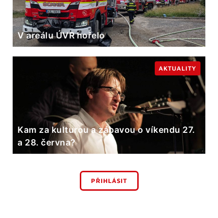
V areálu ÚVR hořelo
AKTUALITY
Kam za kulturou a zábavou o víkendu 27.
a 28. června?
PŘIHLÁSIT