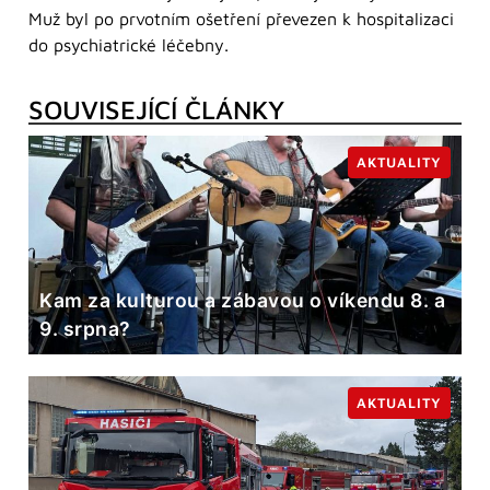
Muž byl po prvotním ošetření převezen k hospitalizaci
do psychiatrické léčebny.
SOUVISEJÍCÍ ČLÁNKY
AKTUALITY
Kam za kulturou a zábavou o víkendu 8. a
9. srpna?
AKTUALITY