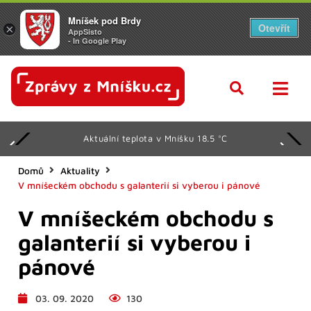
Mníšek pod Brdy
Otevřít
×
AppSisto
- In Google Play
Aktuální teplota v Mníšku 18.5 °C
Domů
Aktuality
V mníšeckém obchodu s galanterií si vyberou i pánové
V mníšeckém obchodu s
galanterií si vyberou i
pánové
03. 09. 2020
130