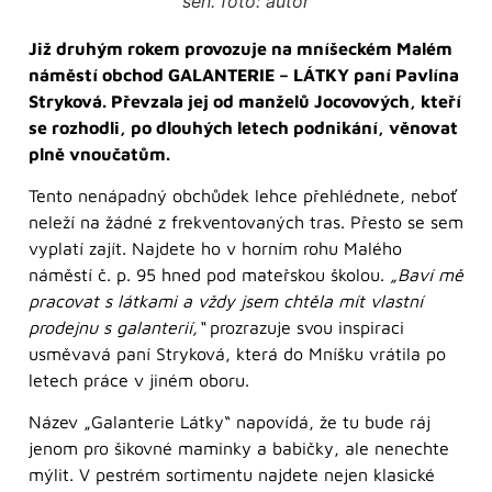
sen. foto: autor
Již druhým rokem provozuje na mníšeckém Malém
náměstí obchod GALANTERIE – LÁTKY paní Pavlína
Stryková. Převzala jej od manželů Jocovových, kteří
se rozhodli, po dlouhých letech podnikání, věnovat
plně vnoučatům.
Tento nenápadný obchůdek lehce přehlédnete, neboť
neleží na žádné z frekventovaných tras. Přesto se sem
vyplatí zajít. Najdete ho v horním rohu Malého
náměstí č. p. 95 hned pod mateřskou školou.
„Baví mě
pracovat s látkami a vždy jsem chtěla mít vlastní
prodejnu s galanterií,“
prozrazuje svou inspiraci
usměvavá paní Stryková, která do Mníšku vrátila po
letech práce v jiném oboru.
Název „Galanterie Látky“ napovídá, že tu bude ráj
jenom pro šikovné maminky a babičky, ale nenechte
mýlit. V pestrém sortimentu najdete nejen klasické