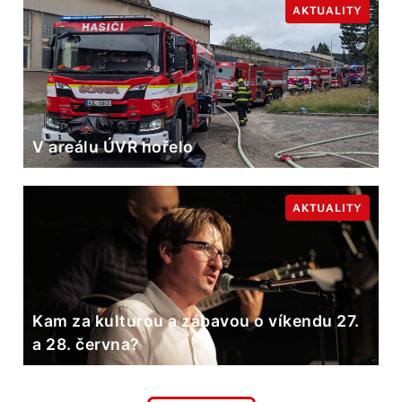
AKTUALITY
V areálu ÚVR hořelo
AKTUALITY
Kam za kulturou a zábavou o víkendu 27.
a 28. června?