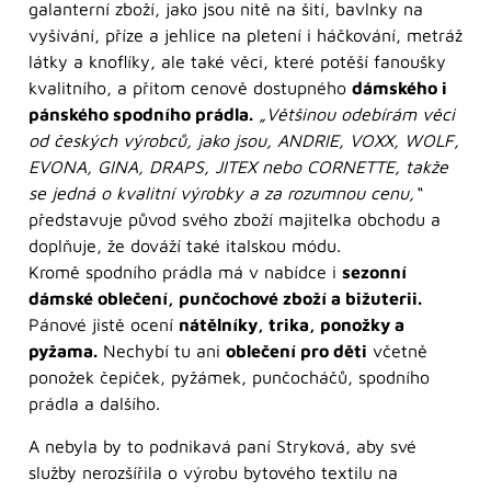
galanterní zboží, jako jsou nitě na šití, bavlnky na
vyšívání, příze a jehlice na pletení i háčkování, metráž
látky a knoflíky, ale také věci, které potěší fanoušky
kvalitního, a přitom cenově dostupného
dámského i
pánského spodního prádla.
„Většinou odebírám věci
od českých výrobců, jako jsou, ANDRIE, VOXX, WOLF,
EVONA, GINA, DRAPS, JITEX nebo CORNETTE, takže
se jedná o kvalitní výrobky a za rozumnou cenu,“
představuje původ svého zboží majitelka obchodu a
doplňuje, že dováží také italskou módu.
Kromě spodního prádla má v nabídce i
sezonní
dámské oblečení, punčochové zboží a bižuterii.
Pánové jistě ocení
nátělníky, trika, ponožky a
pyžama.
Nechybí tu ani
oblečení pro děti
včetně
ponožek čepiček, pyžámek, punčocháčů, spodního
prádla a dalšího.
A nebyla by to podnikavá paní Stryková, aby své
služby nerozšířila o výrobu bytového textilu na