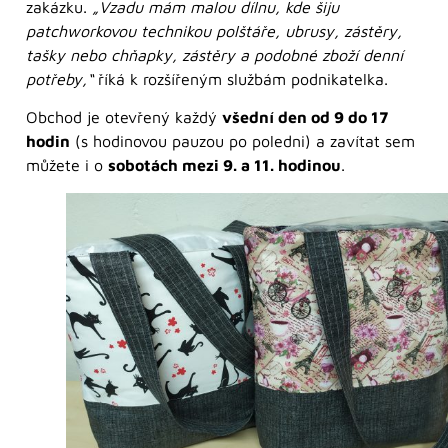
zakázku.
„Vzadu mám malou dílnu, kde šiju
patchworkovou technikou polštáře, ubrusy, zástěry,
tašky nebo chňapky, zástěry a podobné zboží denní
potřeby,“
říká k rozšířeným službám podnikatelka.
Obchod je otevřený každý
všední den od 9 do 17
hodin
(s hodinovou pauzou po poledni) a zavítat sem
můžete i o
sobotách mezi 9. a 11. hodinou
.