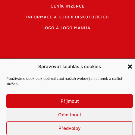
CENÍK INZERCE
INFORMACE A KODEX DISKUTUJÍCÍCH
LOGO A LOGO MANUÁL
Spravovat souhlas s cookies
Informace o zpracování osobních údajů
PDF archiv Zpravodajů
Cookies
Používáme cookies k optimalizaci našich webových stránek a našich
služeb.
© Město Mníšek pod Brdy
Příjmout
Odmítnout
Předvolby