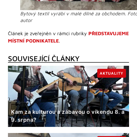
Bytový textil vyrábí v malé dílně za obchodem. Fot
autor
Článek je zveřejněn v rámci rubriky
PŘEDSTAVUJEME
MÍSTNÍ PODNIKATELE
.
SOUVISEJÍCÍ ČLÁNKY
AKTUALITY
Kam za kulturou a zábavou o víkendu 8. a
9. srpna?