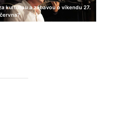
a kulturou a zábavou o víkendu 27.
 června?