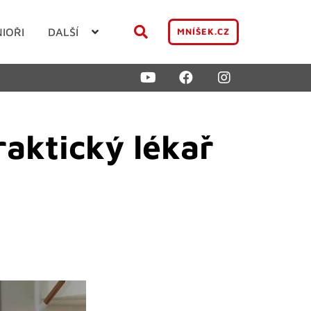
NIOŘI
DALŠÍ
MNÍŠEK.CZ
raktický lékař