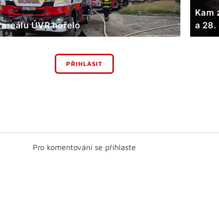
Kam z
 areálu ÚVR hořelo
a 28.
PŘIHLÁSIT
Pro komentování se přihlaste