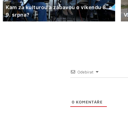
Kam za kulturou a zábavou o víkendu 8. a
9. srpna?
V
Odebírat
0
KOMENTÁŘE