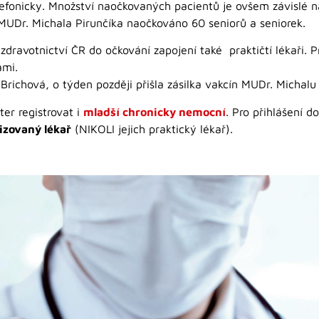
elefonicky. Množství naočkovaných pacientů je ovšem závislé 
 MUDr. Michala Pirunčíka naočkováno 60 seniorů a seniorek.
 zdravotnictví ČR do očkování zapojení také praktičtí lékaři.
ami.
Brichová, o týden později přišla zásilka vakcín MUDr. Michalu 
er registrovat i
mladší chronicky nemocní
. Pro přihlášení d
izovaný lékař
(NIKOLI jejich praktický lékař).