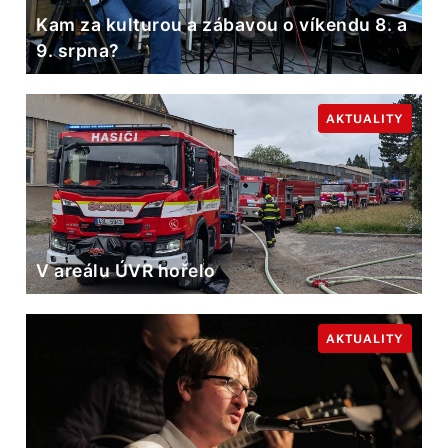
Kam za kulturou a zábavou o víkendu 8. a
9. srpna?
AKTUALITY
V areálu ÚVR hořelo
AKTUALITY