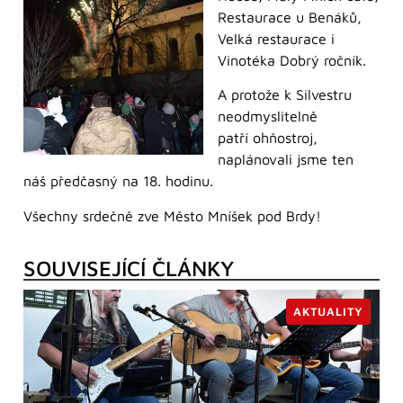
Restaurace u Benáků,
Velká restaurace i
Vinotéka Dobrý ročník.
A protože k Silvestru
neodmyslitelně
patří ohňostroj,
naplánovali jsme ten
náš předčasný na 18. hodinu.
Všechny srdečně zve Město Mníšek pod Brdy!
SOUVISEJÍCÍ ČLÁNKY
AKTUALITY