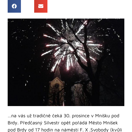
…na vás už tradičně čeká 30. prosince v Mníšku pod
Brdy. Předčasný Silvestr opět pořádá Město Mníšek
pod Brdy od 17 hodin na náměstí F. X .Svobody (kvůli