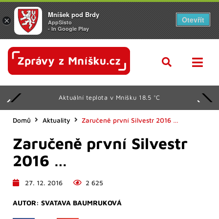
Mníšek pod Brdy
Otevřít
×
AppSisto
- In Google Play
Aktuální teplota v Mníšku 18.5 °C
Domů
Aktuality
Zaručeně první Silvestr 2016 …
Zaručeně první Silvestr
2016 …
27. 12. 2016
2 625
AUTOR:
SVATAVA BAUMRUKOVÁ