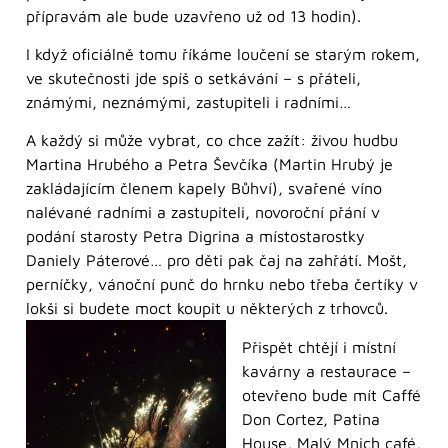
přípravám ale bude uzavřeno už od 13 hodin).
I když oficiálně tomu říkáme loučení se starým rokem,
ve skutečnosti jde spíš o setkávání – s přáteli,
známými, neznámými, zastupiteli i radními…
A každý si může vybrat, co chce zažít: živou hudbu
Martina Hrubého a Petra Ševčíka (Martin Hrubý je
zakládajícím členem kapely Bůhví), svařené víno
nalévané radními a zastupiteli, novoroční přání v
podání starosty Petra Digrina a místostarostky
Daniely Páterové… pro děti pak čaj na zahřátí. Mošt,
perníčky, vánoční punč do hrnku nebo třeba čertíky v
lokši si budete moct koupit u některých z trhovců.
Přispět chtějí i místní
kavárny a restaurace –
otevřeno bude mít Caffé
Don Cortez, Patina
House, Malý Mnich café,