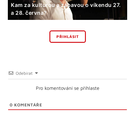
Kam za kulturou a zábavou o víkendu 27.
a 28. června?
PŘIHLÁSIT
Odebírat
Pro komentování se přihlaste
0
KOMENTÁŘE