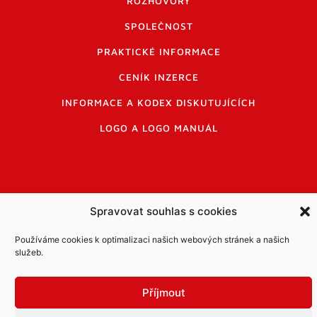
ROZHOVORY
SPOLEČNOST
PRAKTICKÉ INFORMACE
CENÍK INZERCE
INFORMACE A KODEX DISKUTUJÍCÍCH
LOGO A LOGO MANUÁL
Spravovat souhlas s cookies
Informace o zpracování osobních údajů
Používáme cookies k optimalizaci našich webových stránek a našich
PDF archiv Zpravodajů
Cookies
služeb.
© Město Mníšek pod Brdy
Příjmout