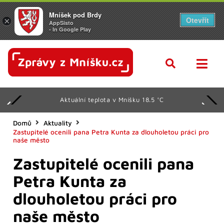
Mníšek pod Brdy
Otevřít
×
AppSisto
- In Google Play
Aktuální teplota v Mníšku 18.5 °C
Domů
Aktuality
Zastupitelé ocenili pana Petra Kunta za dlouholetou práci pro
naše město
Zastupitelé ocenili pana
Petra Kunta za
dlouholetou práci pro
naše město