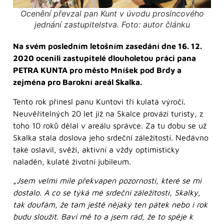
Ocenění převzal pan Kunt v úvodu prosincového
jednání zastupitelstva. Foto: autor článku
Na svém posledním letošním zasedání dne 16. 12.
2020 ocenili zastupitelé dlouholetou práci pana
PETRA KUNTA pro město Mníšek pod Brdy a
zejména pro Barokní areál Skalka.
Tento rok přinesl panu Kuntovi tři kulatá výročí.
Neuvěřitelných 20 let již na Skalce provází turisty, z
toho 10 roků dělal v areálu správce. Za tu dobu se už
Skalka stala doslova jeho srdeční záležitostí. Nedávno
také oslavil, svěží, aktivní a vždy optimisticky
naladěn, kulaté životní jubileum.
„Jsem velmi mile překvapen pozorností, které se mi
dostalo. A co se týká mé srdeční záležitosti, Skalky,
tak doufám, že tam ještě nějaký ten pátek nebo i rok
budu sloužit. Baví mě to a jsem rád, že to spěje k