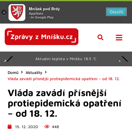
Mníšek pod Brdy
Otevřít
×
AppSisto
- In Google Play
Aktuální teplota v Mníšku 18.5 °C
Domů
Aktuality
Vláda zavádí přísnější protiepidemická opatření – od 18. 12.
Vláda zavádí přísnější
protiepidemická opatření
– od 18. 12.
15. 12. 2020
448