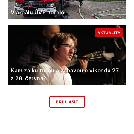
V areálu ÚVR hořelo
AKTUALITY
Kam za kulturou a zábavou o víkendu 27.
a 28. června?
PŘIHLÁSIT