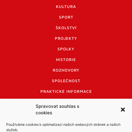
KULTURA
SPORT
ŠKOLSTVÍ
PROJEKTY
SPOLKY
HISTORIE
ROZHOVORY
SPOLEČNOST
PRAKTICKÉ INFORMACE
CENÍK INZERCE
Spravovat souhlas s
cookies
INFORMACE A KODEX DISKUTUJÍCÍCH
LOGO A LOGO MANUÁL
Používáme cookies k optimalizaci našich webových stránek a našich
služeb.