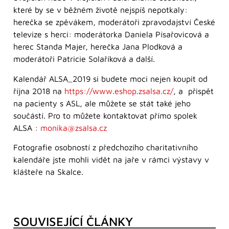
které by se v běžném životě nejspíš nepotkaly:
herečka se zpěvákem, moderátoři zpravodajství České
televize s herci: moderátorka Daniela Písařovicová a
herec Standa Majer, herečka Jana Plodková a
moderátoři Patricie Solaříková a další.
Kalendář ALSA_2019 si budete moci nejen koupit od
října 2018 na
https://www.eshop.zsalsa.cz/
, a přispět
na pacienty s ASL, ale můžete se stát také jeho
součástí. Pro to můžete kontaktovat přímo spolek
ALSA :
monika@zsalsa.cz
Fotografie osobností z předchozího charitativního
kalendáře jste mohli vidět na jaře v rámci výstavy v
klášteře na Skalce.
SOUVISEJÍCÍ ČLÁNKY