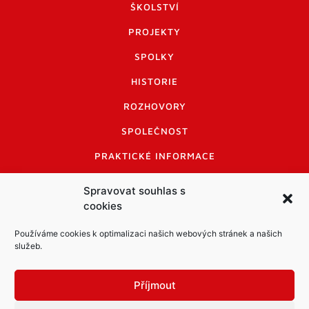
ŠKOLSTVÍ
PROJEKTY
SPOLKY
HISTORIE
ROZHOVORY
SPOLEČNOST
PRAKTICKÉ INFORMACE
CENÍK INZERCE
Spravovat souhlas s
cookies
INFORMACE A KODEX DISKUTUJÍCÍCH
LOGO A LOGO MANUÁL
Používáme cookies k optimalizaci našich webových stránek a našich
služeb.
Příjmout