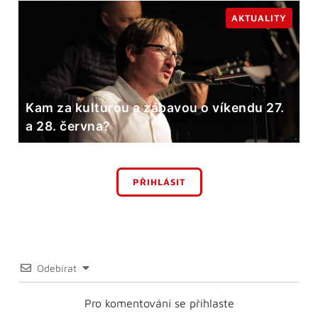
AKTUALITY
Kam za kulturou a zábavou o víkendu 27.
a 28. června?
PŘIHLÁSIT
Odebírat
Pro komentování se přihlaste