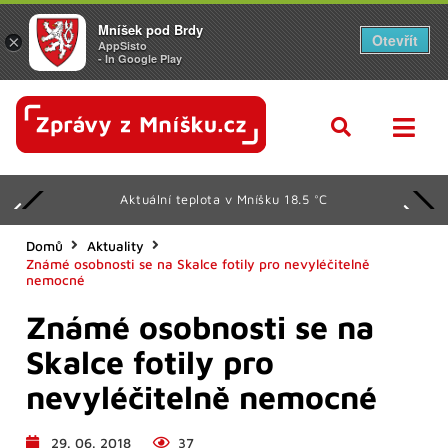
Mníšek pod Brdy
Otevřít
×
AppSisto
- In Google Play
Aktuální teplota v Mníšku 18.5 °C
Domů
Aktuality
Známé osobnosti se na Skalce fotily pro nevyléčitelně
nemocné
Známé osobnosti se na
Skalce fotily pro
nevyléčitelně nemocné
29. 06. 2018
37