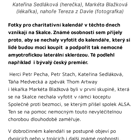
Kateřina Sedláková (herečka), Markéta Blažková
(lékařka), nahoře Tereza z Davle (fotografka)
Fotky pro charitativní kalendář v těchto dnech
vznikají na Skalce. Známé osobnosti sem přijely
proto, aby se nechaly vyfotit do kalendáře, který si
lidé budou moci koupit a podpořit tak nemocné
amyotrofickou laterální sklerózou. Té podlehl
například i bývalý český premiér.
Herci Petr Pecha, Petr Stach, Kateřina Sedláková,
Táňa Medvecká a zpěvák Thom Artway
i lékařka Markéta Blažková byli v první skupině, která
se na Skalce nechala vyfotit v rámci koceptu
Společně proti bezmoci, se kterým přišel spolek ALSA.
Ten se na pomoc nemocným touto nevyléčitelnou
chorobou dlouhodobě zaměřuje.
V dobročinném kalendáři se postupně objeví po
dvojicích nebo v trojicích i další známé osobnosti,