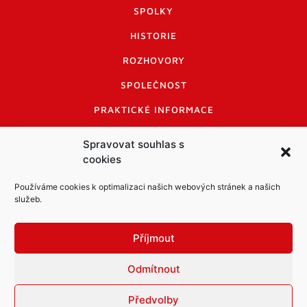
SPOLKY
HISTORIE
ROZHOVORY
SPOLEČNOST
PRAKTICKÉ INFORMACE
CENÍK INZERCE
Spravovat souhlas s
cookies
INFORMACE A KODEX DISKUTUJÍCÍCH
LOGO A LOGO MANUÁL
Používáme cookies k optimalizaci našich webových stránek a našich
služeb.
Příjmout
Odmítnout
Informace o zpracování osobních údajů
PDF archiv Zpravodajů
Cookies
Předvolby