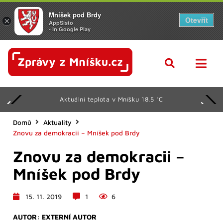
Mníšek pod Brdy
Otevřít
×
AppSisto
- In Google Play
Aktuální teplota v Mníšku 18.5 °C
Domů
Aktuality
Znovu za demokracii – Mníšek pod Brdy
Znovu za demokracii –
Mníšek pod Brdy
15. 11. 2019
1
6
AUTOR:
EXTERNÍ AUTOR