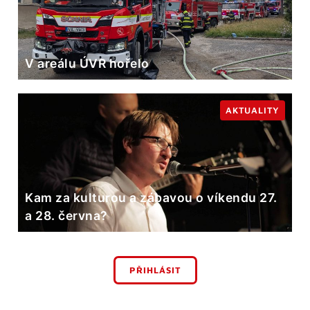
V areálu ÚVR hořelo
AKTUALITY
Kam za kulturou a zábavou o víkendu 27.
a 28. června?
PŘIHLÁSIT