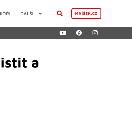
NIOŘI
DALŠÍ
MNÍŠEK.CZ
stit a