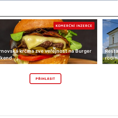
KOMERČNÍ INZERCE
rnovská krčma zve veřejnost na Burger
Resta
íkend
rodin
PŘIHLÁSIT