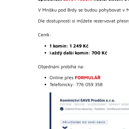
V Mníšku pod Brdy se budou pohybovat v 
Dle dostupnosti si můžete rezervovat přesn
Ceník:
1 komín: 1 249 Kč
k
aždý další komín: 700 Kč
Objednání probíhá na:
Online přes
FORMULÁŘ
Telefonicky: 776 059 358