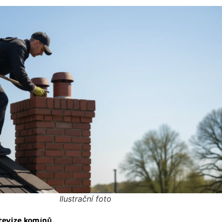
Ilustrační foto
 revize komínů.