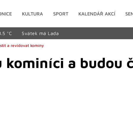
DNICE
KULTURA
SPORT
KALENDÁŘ AKCÍ
SE
8.5 °C
Svátek má Lada
stit a revidovat komíny
 kominíci a budou či