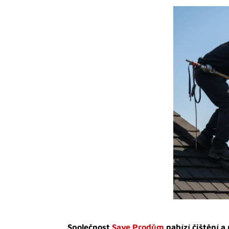
Společnost
Save Prodům
nabízí čištění a