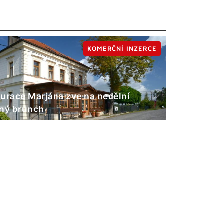
KOMERČNÍ INZERCE
urace Marjána zve na nedělní
ný brunch