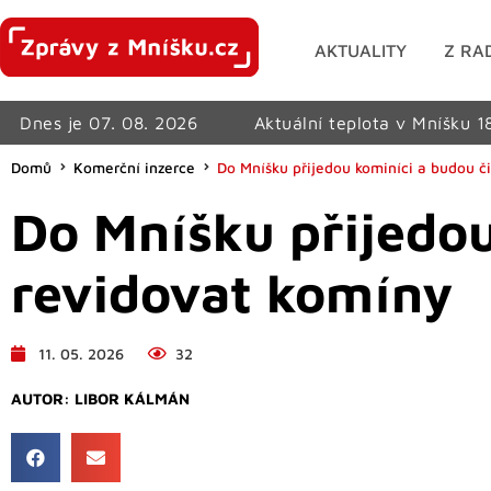
AKTUALITY
Z RA
Dnes je 07. 08. 2026
Aktuální teplota v Mníšku 1
Domů
Komerční inzerce
Do Mníšku přijedou kominíci a budou či
Do Mníšku přijedou
revidovat komíny
11. 05. 2026
32
AUTOR:
LIBOR KÁLMÁN