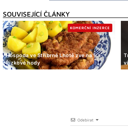
SOUVISEJÍCÍ ČLÁNKY
KOMERČNÍ INZERCE
Hospoda ve Stříbrné Lhotě zve na
T
Řízkové hody
v
Odebírat