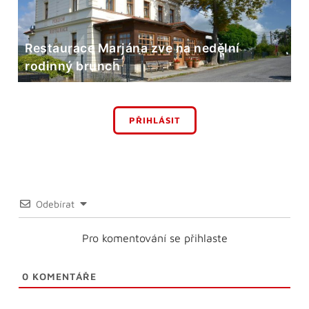
Restaurace Marjána zve na nedělní
rodinný brunch
PŘIHLÁSIT
Odebírat
Pro komentování se přihlaste
0
KOMENTÁŘE