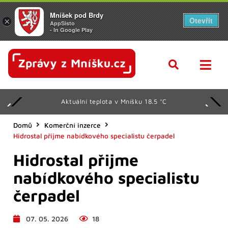
Mníšek pod Brdy
Otevřít
×
AppSisto
- In Google Play
Aktuální teplota v Mníšku 18.5 °C
Domů
Komerční inzerce
Hidrostal přijme nabídkového specialistu čerpadel
Hidrostal přijme
nabídkového specialistu
čerpadel
07. 05. 2026
18