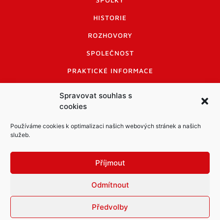
SPOLKY
HISTORIE
ROZHOVORY
SPOLEČNOST
PRAKTICKÉ INFORMACE
CENÍK INZERCE
Spravovat souhlas s
cookies
INFORMACE A KODEX DISKUTUJÍCÍCH
LOGO A LOGO MANUÁL
Používáme cookies k optimalizaci našich webových stránek a našich
služeb.
Příjmout
Odmítnout
Informace o zpracování osobních údajů
PDF archiv Zpravodajů
Cookies
Předvolby
© Město Mníšek pod Brdy