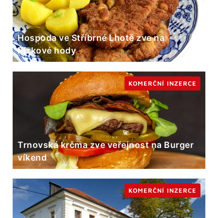
Hospoda ve Stříbrné Lhotě zve na
Řízkové hody
KOMERČNÍ INZERCE
Trnovská krčma zve veřejnost na Burger
víkend
KOMERČNÍ INZERCE