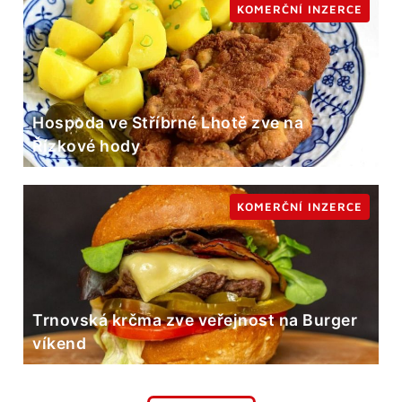
KOMERČNÍ INZERCE
Hospoda ve Stříbrné Lhotě zve na
Řízkové hody
KOMERČNÍ INZERCE
Trnovská krčma zve veřejnost na Burger
víkend