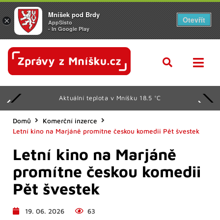
Mníšek pod Brdy
Otevřít
×
AppSisto
- In Google Play
Aktuální teplota v Mníšku 18.5 °C
Domů
Komerční inzerce
Letní kino na Marjáně promítne českou komedii Pět švestek
Letní kino na Marjáně
promítne českou komedii
Pět švestek
19. 06. 2026
63