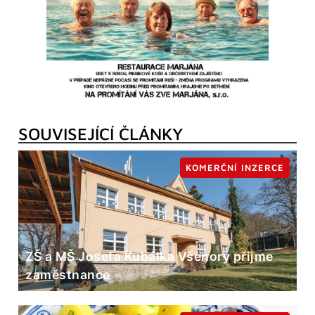
SOUVISEJÍCÍ ČLÁNKY
KOMERČNÍ INZERCE
ZŠ a MŠ Josefa Kubálka Všenory přijme
zaměstnance