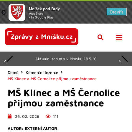
Mníšek pod Brdy
Otevřít
×
AppSisto
- In Google Play
Aktuální teplota v Mníšku 18.5 °C
Domů
Komerční inzerce
MŠ Klínec a MŠ Černolice přijmou zaměstnance
MŠ Klínec a MŠ Černolice
přijmou zaměstnance
26. 02. 2026
111
AUTOR:
EXTERNÍ AUTOR