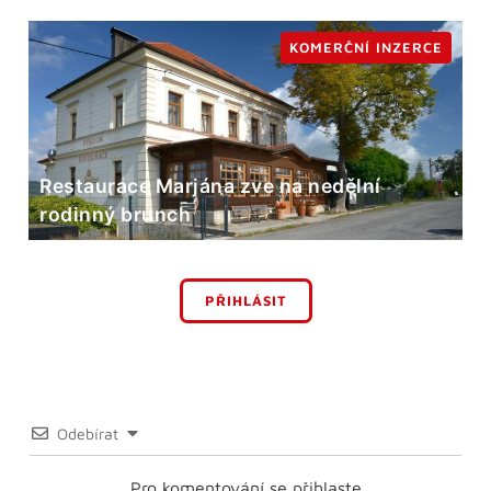
KOMERČNÍ INZERCE
Restaurace Marjána zve na nedělní
rodinný brunch
PŘIHLÁSIT
Odebírat
Pro komentování se přihlaste