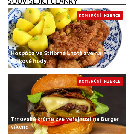
SOUVISEJÍCÍ ČLÁNKY
KOMERČNÍ INZERCE
Hospoda ve Stříbrné Lhotě zve na
Řízkové hody
KOMERČNÍ INZERCE
Trnovská krčma zve veřejnost na Burger
víkend