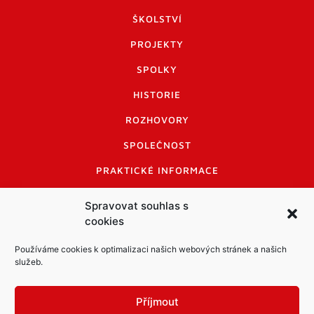
ŠKOLSTVÍ
PROJEKTY
SPOLKY
HISTORIE
ROZHOVORY
SPOLEČNOST
PRAKTICKÉ INFORMACE
CENÍK INZERCE
Spravovat souhlas s
cookies
INFORMACE A KODEX DISKUTUJÍCÍCH
LOGO A LOGO MANUÁL
Používáme cookies k optimalizaci našich webových stránek a našich
služeb.
Příjmout