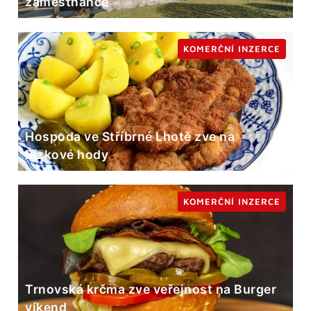
zaměstnance
KOMERČNÍ INZERCE
Hospoda ve Stříbrné Lhotě zve na
Řízkové hody
KOMERČNÍ INZERCE
Trnovská krčma zve veřejnost na Burger
víkend