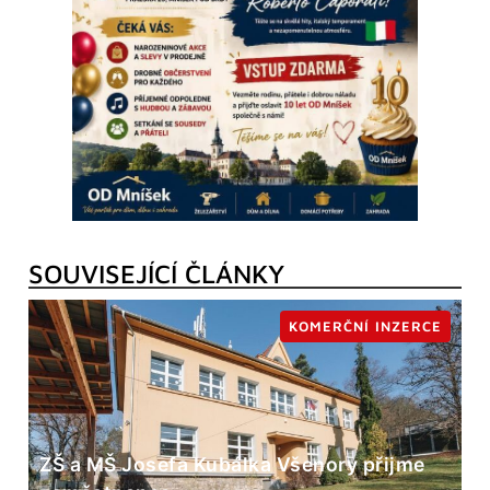
SOUVISEJÍCÍ ČLÁNKY
KOMERČNÍ INZERCE
ZŠ a MŠ Josefa Kubálka Všenory přijme