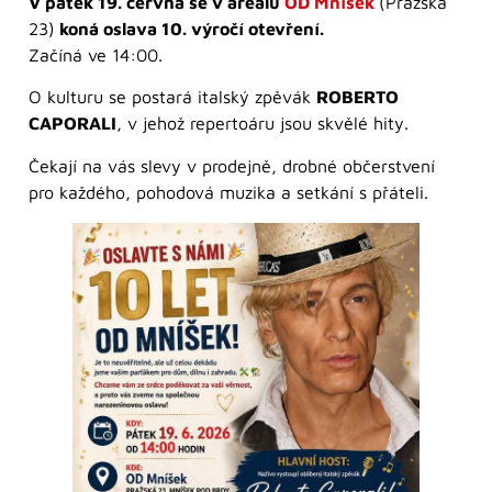
V pátek 19. června se v areálu
OD Mníšek
(Pražská
23)
koná oslava 10. výročí otevření.
Začíná ve 14:00.
O kulturu se postará italský zpěvák
ROBERTO
CAPORALI
, v jehož repertoáru jsou skvělé hity.
Čekají na vás slevy v prodejně, drobné občerstvení
pro každého, pohodová muzika a setkání s přáteli.