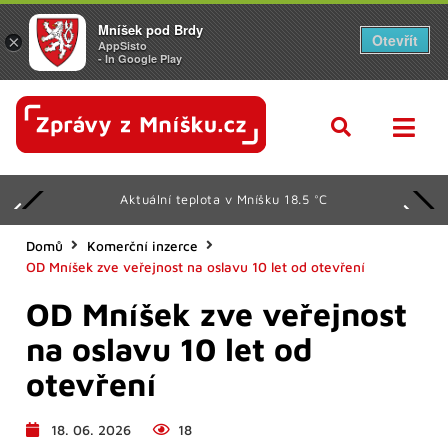
Mníšek pod Brdy
Otevřít
×
AppSisto
- In Google Play
Aktuální teplota v Mníšku 18.5 °C
Domů
Komerční inzerce
OD Mníšek zve veřejnost na oslavu 10 let od otevření
OD Mníšek zve veřejnost
na oslavu 10 let od
otevření
18. 06. 2026
18