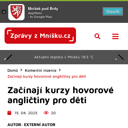
Mníšek pod Brdy
Otevřít
×
AppSisto
- In Google Play
Aktuální teplota v Mníšku 18.5 °C
Domů
Komerční inzerce
Začínají kurzy hovorové angličtiny pro děti
Začínají kurzy hovorové
angličtiny pro děti
15. 04. 2025
20
AUTOR:
EXTERNÍ AUTOR