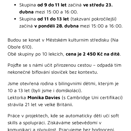
Skupina
od 9 do 11 let
začíná
ve středu 23.
dubna
mezi 15:00 a 16:00.
Skupina
od 11 do 13 let
(takzvaní pokročilejší)
začíná
v pondělí 28. dubna
mezi 15:00 a 16:00.
Budou se konat v Městském kulturním středisku (Na
Oboře 610).
Obě skupiny po 10 lekcích,
cena je 2 450 Kč na dítě
.
Pojďte se s námi učit přirozenou cestou – odpadá tím
nekonečné biflování slovíček bez kontextu.
Jsme otevřená rodina s bilingvními dětmi, kterým je
10 a 13 let (byli jsme i domškoláci).
Lektorka
Monika Davies
(s Cambridge Uni certifikací)
strávila 21 let ve velké Británii.
Práce v projektech, kde se automaticky děti učí soft
skills a spolupráci. Získáváme sebevědomí v
komunikaci a plynulost. Pracujeme bez hodnocení.