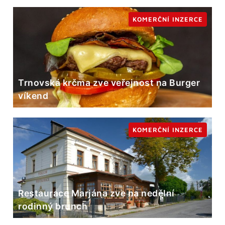
KOMERČNÍ INZERCE
Trnovská krčma zve veřejnost na Burger
víkend
KOMERČNÍ INZERCE
Restaurace Marjána zve na nedělní
rodinný brunch