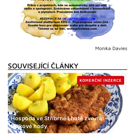
Monika Davies
SOUVISEJÍCÍ ČLÁNKY
KOMERČNÍ INZERCE
Hospoda ve Stříbrné Lhotě zve na
Řízkové hody